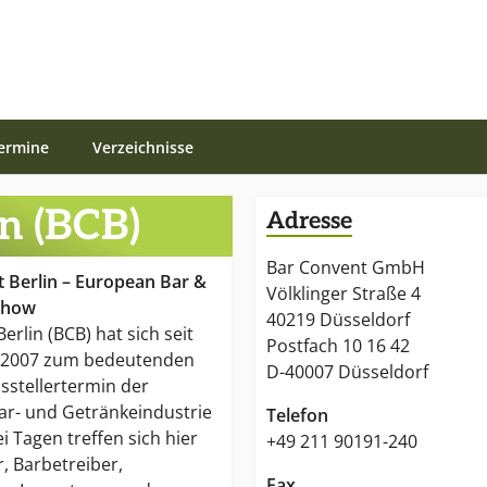
ermine
Verzeichnisse
n (BCB)
Adresse
Bar Convent GmbH
 Berlin – European Bar &
Völklinger Straße 4
Show
40219 Düsseldorf
erlin (BCB) hat sich seit
Postfach 10 16 42
 2007 zum bedeutenden
D-40007 Düsseldorf
sstellertermin der
ar- und Getränkeindustrie
Telefon
i Tagen treffen sich hier
+49 211 90191-240
r, Barbetreiber,
Fax