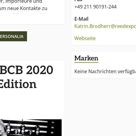
er, Importeure und
+49 211 90191-244
 um neue Kontakte zu
er Produkt-Innovationen zu
E-Mail
in Seminaren
Katrin.Brodherr@reedexp
ERSONALIA
Webseite
CB ist die Bar Convent
Marken
: BCB 2020
Keine Nachrichten verfügb
 Edition