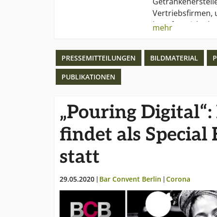
Getränkeherstell
Vertriebsfirmen,
knüpfen, sich üb
mehr
informieren und 
weiterzubilden.
PRESSEMITTEILUNGEN
BILDMATERIAL
P
Organisator des B
PUBLIKATIONEN
GmbH.
„Pouring Digital“
findet als Special
statt
29.05.2020
Bar Convent Berlin
Corona