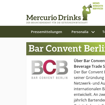
Pressemitteilungen
Personalia
T
Zum Hauptinhalt springen
Bar Convent Berli
Über Bar Convent
Beverage Trade 
Der Bar Convent B
seiner Gründung
Netzwerk- und Au
internationalen B
entwickelt. An zwe
jährlich Bartende