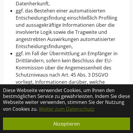
Datenherkunft,
ggf. das Bestehen einer automatisierten
Entscheidungsfindung einschließlich Profiling
und aussagekräftige Informationen über die
involvierte Logik sowie die Tragweite und
angestrebten Auswirkungen automatisierter
Entscheidungsfindungen,
ggf. im Fall der Übermittlung an Empfänger in
Drittländern, sofern kein Beschluss der EU-
Kommission über die Angemessenheit des
Schutzniveaus nach Art. 45 Abs. 3 DSGVO
vorliegt, Informationen darüber, welche
geeigneten Garantien gem. Art. 46 Abs. 2 DSGVO
Diese Webseite verwendet Cookies, um Ihnen den
bestmöglichen Service zu gewährleisten. Indem Sie diese
zum Schutze der personenbezogenen Daten
Webseite weiter verwenden, stimmen Sie der Nutzung
vorgesehen sind.
von Cookies zu.
Weiter zum Datenschutz
Berichtigung und Vervollständigung
Sofern Sie feststellen, dass uns unrichtige
Akzeptieren
personenbezogene Daten von Ihnen vorliegen,