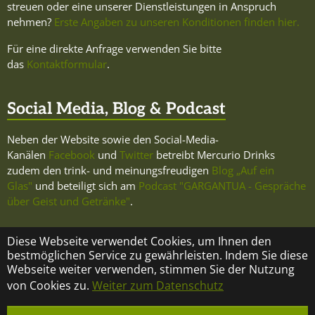
streuen oder eine unserer Dienstleistungen in Anspruch
nehmen?
Erste Angaben zu unseren Konditionen finden hier.
Für eine direkte Anfrage verwenden Sie bitte
das
Kontaktformular
.
Social Media, Blog & Podcast
Neben der Website sowie den Social-Media-
Kanälen
Facebook
und
Twitter
betreibt Mercurio Drinks
zudem den trink- und meinungsfreudigen
Blog „Auf ein
Glas"
und beteiligt sich am
Podcast "GARGANTUA - Gespräche
über Geist und Getränke"
.
Diese Webseite verwendet Cookies, um Ihnen den
bestmöglichen Service zu gewährleisten. Indem Sie diese
Webseite weiter verwenden, stimmen Sie der Nutzung
KONTAKT
ÜBER MERCURIO DRINKS
IMPRESSUM
von Cookies zu.
Weiter zum Datenschutz
DATENSCHUTZ