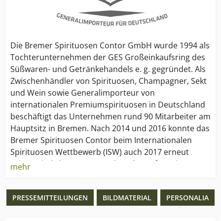
Die Bremer Spirituosen Contor GmbH wurde 1994 als
Tochterunternehmen der GES Großeinkaufsring des
Süßwaren- und Getränkehandels e. g. gegründet. Als
Zwischenhändler von Spirituosen, Champagner, Sekt
und Wein sowie Generalimporteur von
internationalen Premiumspirituosen in Deutschland
beschäftigt das Unternehmen rund 90 Mitarbeiter am
Hauptsitz in Bremen. Nach 2014 und 2016 konnte das
Bremer Spirituosen Contor beim Internationalen
Spirituosen Wettbewerb (ISW) auch 2017 erneut
seinen Titel als „Importeur des Jahres“ für seine
mehr
Exklusivmarken verteidigen.
PRESSEMITTEILUNGEN
BILDMATERIAL
PERSONALIA