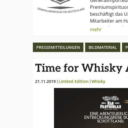
Generalimporteur
Premiumspirituos
beschäftigt das 
Mitarbeiter am H
2014 und 2016 k
mehr
Spirituosen Cont
Spirituosen Wett
PRESSEMITTEILUNGEN
BILDMATERIAL
P
erneut seinen Tit
Jahres“ für seine
verteidigen.
Time for Whisky 
21.11.2019
Limited Edition
Whisky