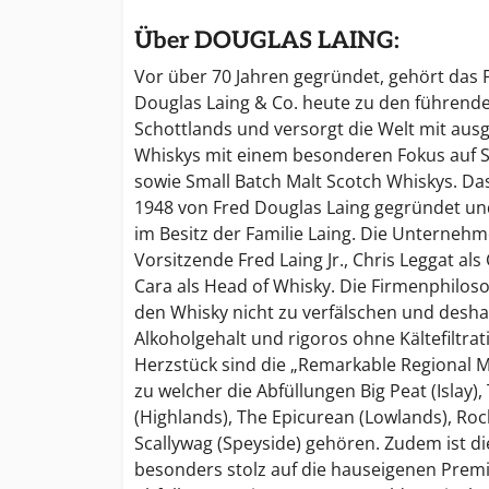
Über DOUGLAS LAING:
Vor über 70 Jahren gegründet, gehört das
Douglas Laing & Co. heute zu den führend
Schottlands und versorgt die Welt mit aus
Whiskys mit einem besonderen Fokus auf Si
sowie Small Batch Malt Scotch Whiskys. 
1948 von Fred Douglas Laing gegründet un
im Besitz der Familie Laing. Die Unternehme
Vorsitzende Fred Laing Jr., Chris Leggat al
Cara als Head of Whisky. Die Firmenphilosop
den Whisky nicht zu verfälschen und desha
Alkoholgehalt und rigoros ohne Kältefiltrat
Herzstück sind die „Remarkable Regional Ma
zu welcher die Abfüllungen Big Peat (Islay)
(Highlands), The Epicurean (Lowlands), Rock
Scallywag (Speyside) gehören. Zudem ist di
besonders stolz auf die hauseigenen Prem