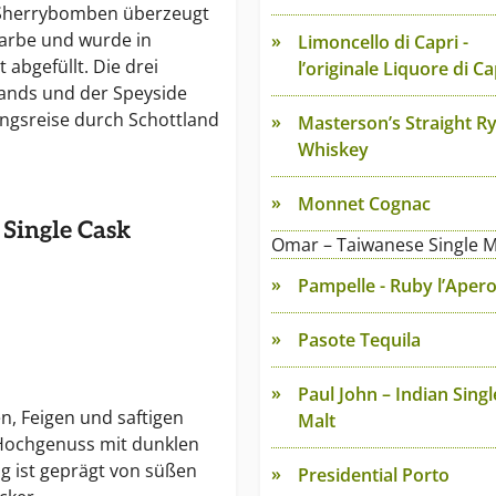
r Sherrybomben überzeugt
arbe und wurde in
Limoncello di Capri -
t abgefüllt. Die drei
l’originale Liquore di Ca
ands und der Speyside
ungsreise durch Schottland
Masterson’s Straight R
Whiskey
Monnet Cognac
 Single Cask
Omar – Taiwanese Single M
Pampelle - Ruby l’Aper
Pasote Tequila
Paul John – Indian Singl
n, Feigen und saftigen
Malt
Hochgenuss mit dunklen
g ist geprägt von süßen
Presidential Porto