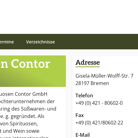
ermine
Verzeichnisse
en Contor
Adresse
Gisela-Müller-Wolff-Str. 7
28197 Bremen
ituosen Contor GmbH
Telefon
Tochterunternehmen der
+49 (0) 421 - 80602-0
sring des Süßwaren- und
Fax
. g. gegründet. Als
+49 (0) 421/80602-22
von Spirituosen,
t und Wein sowie
E-Mail