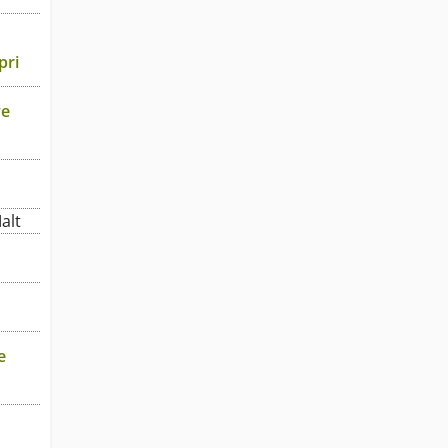
pri
ye
alt
o
e