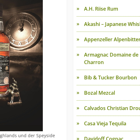
A.H. Riise Rum
Akashi – Japanese Whis
Appenzeller Alpenbitte
Armagnac Domaine de
Charron
Bib & Tucker Bourbon
Bozal Mezcal
Calvados Christian Dro
Casa Vieja Tequila
ighlands und der Speyside
Davidoff Cognac