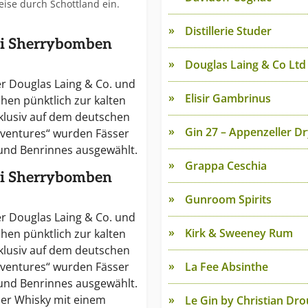
eise durch Schottland ein.
Distillerie Studer
rei Sherrybomben
Douglas Laing & Co Ltd
er Douglas Laing & Co. und
Elisir Gambrinus
hen pünktlich zur kalten
xklusiv auf dem deutschen
Gin 27 – Appenzeller Dr
dventures“ wurden Fässer
 und Benrinnes ausgewählt.
Grappa Ceschia
rei Sherrybomben
Gunroom Spirits
er Douglas Laing & Co. und
Kirk & Sweeney Rum
hen pünktlich zur kalten
xklusiv auf dem deutschen
dventures“ wurden Fässer
La Fee Absinthe
 und Benrinnes ausgewählt.
ler Whisky mit einem
Le Gin by Christian Dro