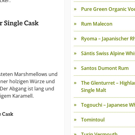
cker.
Pure Green Organic Vo
r Single Cask
Rum Malecon
Ryoma – Japanischer 
Säntis Swiss Alpine Wh
Santos Dumont Rum
rösteten Marshmellows und
ner holzigen Würze und
The Glenturret – Highl
 Der Abgang ist lang und
Single Malt
migem Karamell.
Togouchi – Japanese W
e Cask
Tomintoul
Turin Vermouth