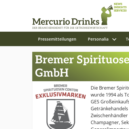
Pressemitteilungen
Personalia
T
Zum Hauptinhalt springen
Bremer Spirituos
GmbH
Die Bremer Spir
wurde 1994 als 
GES Großeinkauf
Getränkehandels e
Zwischenhändler 
Champagner, Sek