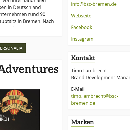
 von internationalen
info@bsc-bremen.de
en in Deutschland
Unternehmen rund 90
Webseite
auptsitz in Bremen. Nach
Facebook
onnte das Bremer
or beim Internationalen
Instagram
bewerb (ISW) auch 2017
ERSONALIA
el als „Importeur des
 Exklusivmarken
Kontakt
Adventures
Timo Lambrecht
Brand Development Mana
E-Mail
timo.lambrecht@bsc-
bremen.de
Marken