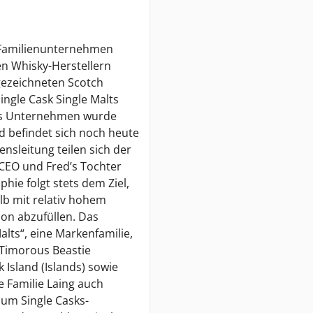
 Familienunternehmen
en Whisky-Herstellern
gezeichneten Scotch
ngle Cask Single Malts
Das Unternehmen wurde
d befindet sich noch heute
nsleitung teilen sich der
s CEO und Fred’s Tochter
hie folgt stets dem Ziel,
lb mit relativ hohem
ion abzufüllen. Das
lts“, eine Markenfamilie,
, Timorous Beastie
 Island (Islands) sowie
e Familie Laing auch
ium Single Casks-