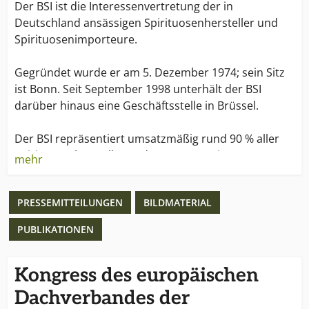
Der BSI ist die Interessenvertretung der in
Deutschland ansässigen Spirituosenhersteller und
Spirituosenimporteure.
Gegründet wurde er am 5. Dezember 1974; sein Sitz
ist Bonn. Seit September 1998 unterhält der BSI
darüber hinaus eine Geschäftsstelle in Brüssel.
Der BSI repräsentiert umsatzmäßig rund 90 % aller
Spirituosenhersteller und -Importeure in
mehr
Deutschland. Darüber hinaus sind dem BSI
Landesgruppen/-verbände und Fördermitglieder
PRESSEMITTEILUNGEN
BILDMATERIAL
angeschlossen. Der BSI vertritt die ideellen,
wirtschaftlichen und beruflichen Interessen einer in
PUBLIKATIONEN
erster Linie mittelständisch geprägten Branche
gegenüber Parlament, Regierung, Behörden auf
Bundes- und Landesebene, in der Europäischen
Kongress des europäischen
Gemeinschaft, auf internationaler Ebene und
Dachverbandes der
gegenüber der Öffentlichkeit.