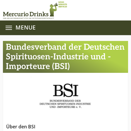
MENUE
Zum Hauptinhalt springen
Bundesverband der Deutschen
Spirituosen-Industrie und -
Importeure (BSI)
Über den BSI