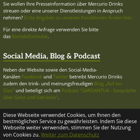
Sie wollen Ihre Presseinformation über Mercurio Drinks
streuen oder eine unserer Dienstleistungen in Anspruch
nehmen?
Erste Angaben zu unseren Konditionen finden hier.
Für eine direkte Anfrage verwenden Sie bitte
das
Kontaktformular
.
Social Media, Blog & Podcast
Neben der Website sowie den Social-Media-
Kanälen
Facebook
und
Twitter
betreibt Mercurio Drinks
zudem den trink- und meinungsfreudigen
Blog „Auf ein
Glas"
und beteiligt sich am
Podcast "GARGANTUA - Gespräche
über Geist und Getränke"
.
Diese Webseite verwendet Cookies, um Ihnen den
bestmöglichen Service zu gewährleisten. Indem Sie diese
Webseite weiter verwenden, stimmen Sie der Nutzung
KONTAKT
ÜBER MERCURIO DRINKS
IMPRESSUM
von Cookies zu.
Weiter zum Datenschutz