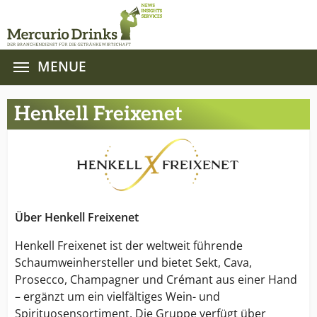
MENUE
Zum Hauptinhalt springen
Henkell Freixenet
Über Henkell Freixenet
Henkell Freixenet ist der weltweit führende
Schaumweinhersteller und bietet Sekt, Cava,
Prosecco, Champagner und Crémant aus einer Hand
– ergänzt um ein vielfältiges Wein- und
Spirituosensortiment. Die Gruppe verfügt über