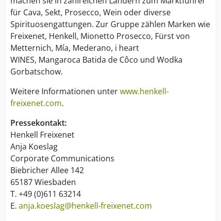
machen sie in zahlreichen Ländern zum Marktführer
für Cava, Sekt, Prosecco, Wein oder diverse
Spirituosengattungen. Zur Gruppe zählen Marken wie
Freixenet, Henkell, Mionetto Prosecco, Fürst von
Metternich, Mía, Mederano, i heart
WINES, Mangaroca Batida de Côco und Wodka
Gorbatschow.
Weitere Informationen unter
www.henkell-
freixenet.com
.
Pressekontakt:
Henkell Freixenet
Anja Koeslag
Corporate Communications
Biebricher Allee 142
65187 Wiesbaden
T. +49 (0)611 63214
E.
anja.koeslag@henkell-freixenet.com