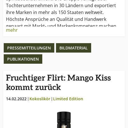
Tochterunternehmen in 30 Ländern und exportiert
ihre Marken in mehr als 150 Staaten weltweit.
Höchste Ansprüche an Qualität und Handwerk
gepaart mit Markt- und Markenkompetenz machen
mehr
sie in zahlreichen Ländern zum Marktführer für Cava,
Sekt, Prosecco, Wein oder diverse
Spirituosengattungen. Zur Gruppe zählen Marken wie
PRESSEMITTEILUNGEN
BILDMATERIAL
Freixenet, Henkell, Mionetto Prosecco, Fürst von
PUBLIKATIONEN
Metternich, Mía, Mederaño, i heart WINES,
Mangaroca Batida de Côco und Wodka Gorbatschow.
Fruchtiger Flirt: Mango Kiss
Weitere Informationen unter
www.henkell-
kommt zurück
freixenet.com
Den Henkell Freixenet Image-Spot finden Sie unter:
14.02.2022
Kokoslikör
Limited Edition
www.youtube.com