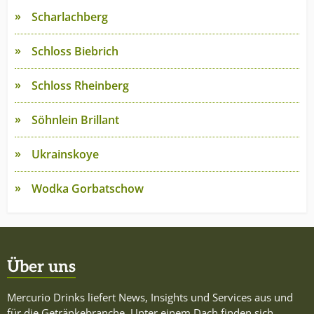
Scharlachberg
Schloss Biebrich
Schloss Rheinberg
Söhnlein Brillant
Ukrainskoye
Wodka Gorbatschow
Über uns
Mercurio Drinks liefert News, Insights und Services aus und
für die Getränkebranche. Unter einem Dach finden sich