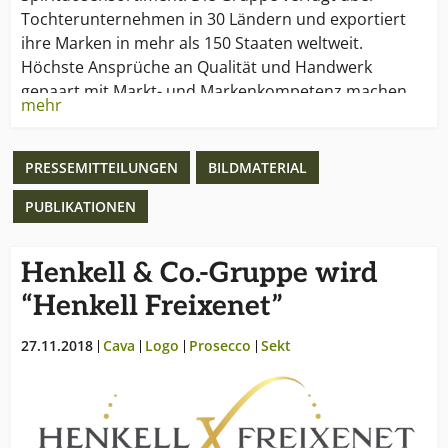
Tochterunternehmen in 30 Ländern und exportiert
ihre Marken in mehr als 150 Staaten weltweit.
Höchste Ansprüche an Qualität und Handwerk
gepaart mit Markt- und Markenkompetenz machen
mehr
sie in zahlreichen Ländern zum Marktführer für Cava,
Sekt, Prosecco, Wein oder diverse
Spirituosengattungen. Zur Gruppe zählen Marken wie
PRESSEMITTEILUNGEN
BILDMATERIAL
Freixenet, Henkell, Mionetto Prosecco, Fürst von
PUBLIKATIONEN
Metternich, Mía, Mederaño, i heart WINES,
Mangaroca Batida de Côco und Wodka Gorbatschow.
Henkell & Co.-Gruppe wird
Weitere Informationen unter
www.henkell-
“Henkell Freixenet”
freixenet.com
Den Henkell Freixenet Image-Spot finden Sie unter:
27.11.2018
Cava
Logo
Prosecco
Sekt
www.youtube.com