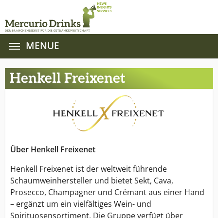
MENUE
Zum Hauptinhalt springen
Henkell Freixenet
Über Henkell Freixenet
Henkell Freixenet ist der weltweit führende
Schaumweinhersteller und bietet Sekt, Cava,
Prosecco, Champagner und Crémant aus einer Hand
– ergänzt um ein vielfältiges Wein- und
Spirituosensortiment. Die Gruppe verfügt über