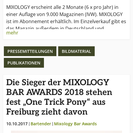
MIXOLOGY erscheint alle 2 Monate (6 x pro Jahr) in
einer Auflage von 9.000 Magazinen (IVW). MIXOLOGY
ist im Abonnement erhältlich. Im Einzelverkauf gibt es
das Magazin außerdem in Deutschland und
mehr
Österreich im Bahnhofs- und Flughafenbuchhandel
sowie bei ausgewählten Getränkefachhändlern.
PRESSEMITTEILUNGEN
BILDMATERIAL
Auf dem Branchenportal MIXOLOGY ONLINE werden
täglich aktuelle Fachartikel und Hintergrundberichte
PUBLIKATIONEN
sowohl auf Deutsch als auch auf Englisch
veröffentlicht.
Die Sieger der MIXOLOGY
www.mixology.eu
BAR AWARDS 2018 stehen
fest „One Trick Pony“ aus
Freiburg zieht davon
10.10.2017
Bartender
Mixology Bar Awards