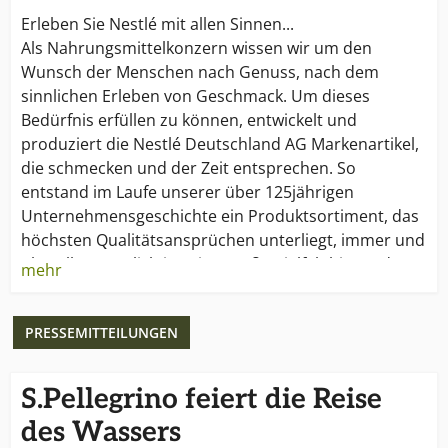
Erleben Sie Nestlé mit allen Sinnen...
Als Nahrungsmittelkonzern wissen wir um den
Wunsch der Menschen nach Genuss, nach dem
sinnlichen Erleben von Geschmack. Um dieses
Bedürfnis erfüllen zu können, entwickelt und
produziert die Nestlé Deutschland AG Markenartikel,
die schmecken und der Zeit entsprechen. So
entstand im Laufe unserer über 125jährigen
Unternehmensgeschichte ein Produktsortiment, das
höchsten Qualitätsansprüchen unterliegt, immer und
überall zugänglich ist, eine große Vielfalt bietet, dem
mehr
Lebensstil der Konsumenten entspricht und ihnen
Freiräume für die eigene Kreativität eröffnet. Und der
PRESSEMITTEILUNGEN
Erfolg der Nestlé Marken belegt, dass wir den
Geschmack der Menschen treffen: Jeder deutsche
Haushalt kauft im Jahr durchschnittlich 100 Nestlé
S.Pellegrino feiert die Reise
Produkte. Ein Ergebnis, das für uns Ansporn ist, auch
des Wassers
in Zukunft "sinnliche" und "sinnvolle" Produkte zu