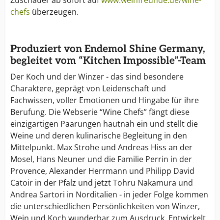
Zuschauer ab sofort auf
www.weinfreunde.de/wine-
chefs
überzeugen.
Produziert von Endemol Shine Germany,
begleitet vom “Kitchen Impossible”-Team
Der Koch und der Winzer - das sind besondere
Charaktere, geprägt von Leidenschaft und
Fachwissen, voller Emotionen und Hingabe für ihre
Berufung. Die Webserie “Wine Chefs” fängt diese
einzigartigen Paarungen hautnah ein und stellt die
Weine und deren kulinarische Begleitung in den
Mittelpunkt. Max Strohe und Andreas Hiss an der
Mosel, Hans Neuner und die Familie Perrin in der
Provence, Alexander Herrmann und Philipp David
Catoir in der Pfalz und jetzt Tohru Nakamura und
Andrea Sartori in Norditalien - in jeder Folge kommen
die unterschiedlichen Persönlichkeiten von Winzer,
Wein und Koch wunderbar zum Ausdruck. Entwickelt