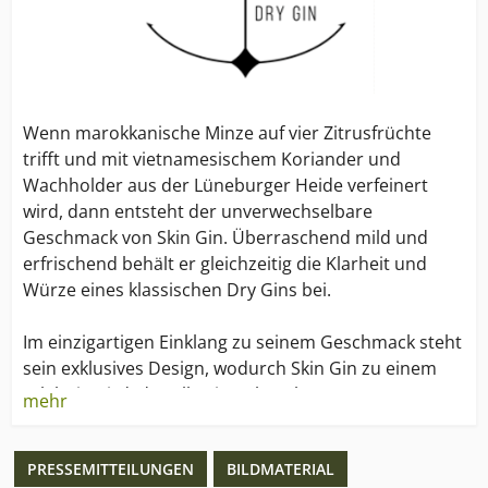
Wenn marokkanische Minze auf vier Zitrusfrüchte
trifft und mit vietnamesischem Koriander und
Wachholder aus der Lüneburger Heide verfeinert
wird, dann entsteht der unverwechselbare
Geschmack von Skin Gin. Überraschend mild und
erfrischend behält er gleichzeitig die Klarheit und
Würze eines klassischen Dry Gins bei.
Im einzigartigen Einklang zu seinem Geschmack steht
sein exklusives Design, wodurch Skin Gin zu einem
Erlebnis wird, das alle Sinne berührt.
mehr
Skin Gin erwacht in einer Traditionsbrennerei im
PRESSEMITTEILUNGEN
BILDMATERIAL
Alten Land vor den Toren Hamburgs zum Leben. Von