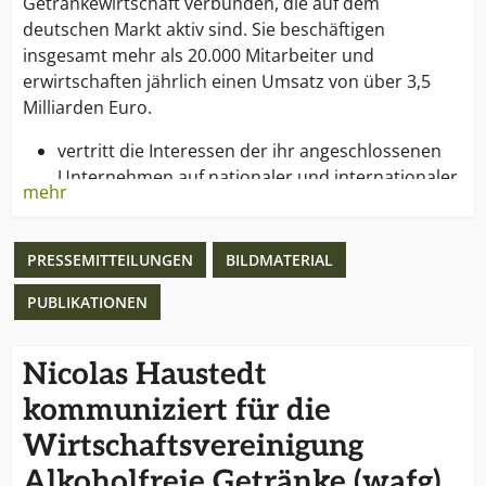
Getränkewirtschaft verbunden, die auf dem
deutschen Markt aktiv sind. Sie beschäftigen
insgesamt mehr als 20.000 Mitarbeiter und
erwirtschaften jährlich einen Umsatz von über 3,5
Milliarden Euro.
vertritt die Interessen der ihr angeschlossenen
Unternehmen auf nationaler und internationaler
mehr
Ebene,
bietet ihren Mitgliedern umfassende Service-
Leistungen zu allen branchen-relevanten Themen
PRESSEMITTEILUNGEN
BILDMATERIAL
und
PUBLIKATIONEN
informiert die Öffentlichkeit über die Entwicklung
der Branche.
So ist die wafg in Sachen AFG eine zentrale
Nicolas Haustedt
Anlaufstelle für ihre Mitglieder und die Öffentlichkeit.
kommuniziert für die
Wirtschaftsvereinigung
Alkoholfreie Getränke (wafg)