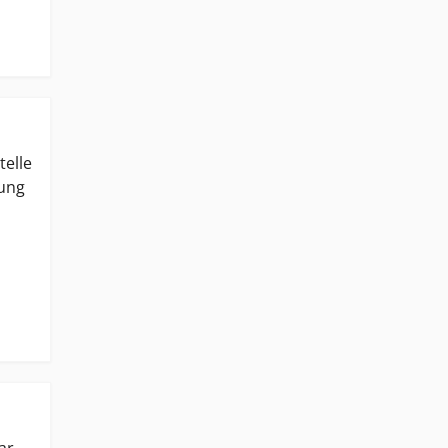
telle
ung