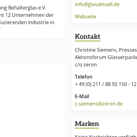
info@glasaktuell.de
ng Behälterglas e.V.
mt 12 Unternehmen der
Webseite
uzierenden Industrie in
die über 32 Standorte mit
Kontakt
ftigten verfügt.
Christine Siemens, Presses
pitzenverband der
Aktionsforum Glasverpack
dustrie, dem
c/o zeron
sindustrie e.V., versteht
inigung Behälterglas als
Telefon
rgreifende
+ 49 (0) 211 / 88 92 150 - 12
tung der Branche.
E-Mail
hat sich zum Ziel gesetzt,
c.siemens@zeron.de
bachten, Trends zu
llen am "Glas-Kreislauf"
Marken
nern ein umfassendes
ebot rund um