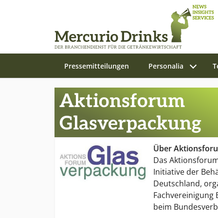
Pressemitteilungen
Personalia
T
Zum Hauptinhalt springen
Aktionsforum
Glasverpackung
Über Aktionsfor
Das Aktionsforum
Initiative der Beh
Deutschland, orga
Fachvereinigung B
beim Bundesverba