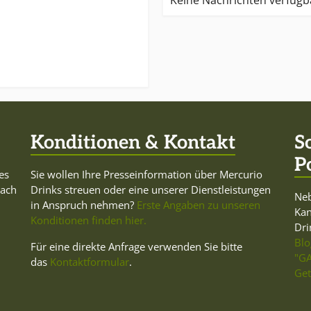
Keine Nachrichten verfügb
n und deren Eigenschaften
Konditionen & Kontakt
S
P
es
Sie wollen Ihre Presseinformation über Mercurio
Dach
Drinks streuen oder eine unserer Dienstleistungen
Neb
in Anspruch nehmen?
Erste Angaben zu unseren
Ka
Konditionen finden hier.
Dri
Blo
Für eine direkte Anfrage verwenden Sie bitte
"GA
das
Kontaktformular
.
Get