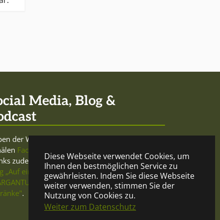
ar.
ocial Media, Blog &
odcast
en der Website sowie den Social-Media-
nälen
Facebook
und
Twitter
betreibt Mercurio
Diese Webseite verwendet Cookies, um
nks zudem den trink- und meinungsfreudigen
Ihnen den bestmöglichen Service zu
g „Auf ein Glas"
und beteiligt sich am
Podcast
gewährleisten. Indem Sie diese Webseite
RGANTUA - Gespräche über Geist und
weiter verwenden, stimmen Sie der
ränke"
.
Nutzung von Cookies zu.
Weiter zum Datenschutz