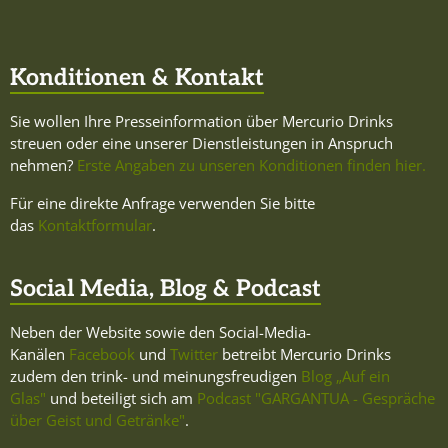
Konditionen & Kontakt
Sie wollen Ihre Presseinformation über Mercurio Drinks
streuen oder eine unserer Dienstleistungen in Anspruch
nehmen?
Erste Angaben zu unseren Konditionen finden hier.
Für eine direkte Anfrage verwenden Sie bitte
das
Kontaktformular
.
Social Media, Blog & Podcast
Neben der Website sowie den Social-Media-
Kanälen
Facebook
und
Twitter
betreibt Mercurio Drinks
zudem den trink- und meinungsfreudigen
Blog „Auf ein
Glas"
und beteiligt sich am
Podcast "GARGANTUA - Gespräche
über Geist und Getränke"
.