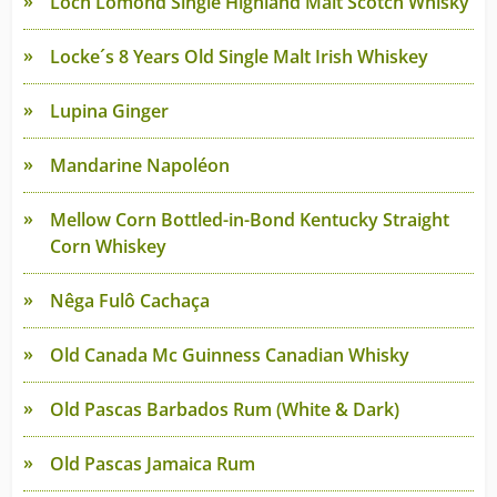
Loch Lomond Single Highland Malt Scotch Whisky
Locke´s 8 Years Old Single Malt Irish Whiskey
Lupina Ginger
Mandarine Napoléon
Mellow Corn Bottled-in-Bond Kentucky Straight
Corn Whiskey
Nêga Fulô Cachaça
Old Canada Mc Guinness Canadian Whisky
Old Pascas Barbados Rum (White & Dark)
Old Pascas Jamaica Rum