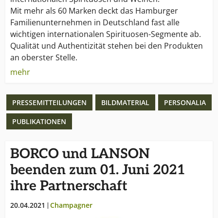
Mit mehr als 60 Marken deckt das Hamburger
Familienunternehmen in Deutschland fast alle
wichtigen internationalen Spirituosen-Segmente ab.
Qualität und Authentizität stehen bei den Produkten
an oberster Stelle.
mehr
Das beweist die aktuelle Auszeichnung von acht
Borco-Marken mit insgesamt 12 Medaillen bei der
PRESSEMITTEILUNGEN
BILDMATERIAL
PERSONALIA
„International Wine & Spirits Competition 2007“. Das
Erfolgsrezept: Überzeugende, starke Marken und die
PUBLIKATIONEN
richtige Strategie.
1948 wurde BORCO Borm & Co. in Hamburg
BORCO und LANSON
gegründet. Eine Erweiterung erfolgte 1972 durch die
beenden zum 01. Juni 2021
Neugründung von BORCO-Marken-Import. Von
ihre Partnerschaft
Anfang an zu 100 % im Besitz der Familie Matthiesen,
ist das Unternehmen einer der wenigen großen,
20.04.2021
Champagner
internationalen und unabhängigen Anbieter der