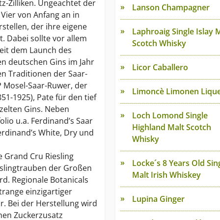
z-Zilliken. Ungeachtet der
Lanson Champagner
Vier von Anfang an in
stellen, der ihre eigene
Laphroaig Single Islay 
t. Dabei sollte vor allem
Scotch Whisky
Seit dem Launch des
ten deutschen Gins im Jahr
Licor Caballero
en Traditionen der Saar-
P Mosel-Saar-Ruwer, der
Limoncè Limonen Liqu
51-1925), Pate für den tief
zelten Gins. Neben
Loch Lomond Single
olio u.a. Ferdinand’s Saar
Highland Malt Scotch
erdinand’s White, Dry und
Whisky
e Grand Cru Riesling
Locke´s 8 Years Old Sin
slingtrauben der Großen
Malt Irish Whiskey
rd. Regionale Botanicals
trange einzigartiger
Lupina Ginger
. Bei der Herstellung wird
chen Zuckerzusatz