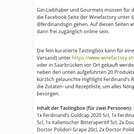
Gin-Liebhaber und Gourmets müssen für di
die Facebook-Seite der Winefactory unter 
@ferdinandsgin gehen. Auf diesen Seiten wi
dann frei zugänglich online sein.
Die fein kuratierte Tastingbox kann für ein
Versand) unter
https://www.winefactory.s
oder in Saarbrücken vor Ort gekauft werden
neben den unten aufgeführten 20 Produkte
kürzlich gelaunchte Highlight Ferdinand’s 
die Zutaten- und Rezeptliste, um alles Nöt
besorgen.
Inhalt der Tastingbox (für zwei Personen):
1x Ferdinand’s Goldcap 2020 5cl, 1x Ferd
5cl, 1x italienischer Bitteraperitif 5cl, 2x Do
Doctor Polidori Grape 20cl, 2x Doctor Poli