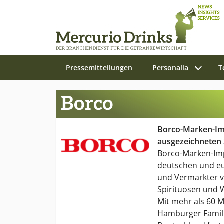
Pressemitteilungen
Personalia
T
Zum Hauptinhalt springen
Borco
Borco-Marken-Im
ausgezeichneten 
Borco-Marken-Imp
deutschen und e
und Vermarkter v
Spirituosen und 
Mit mehr als 60 
Hamburger Famil