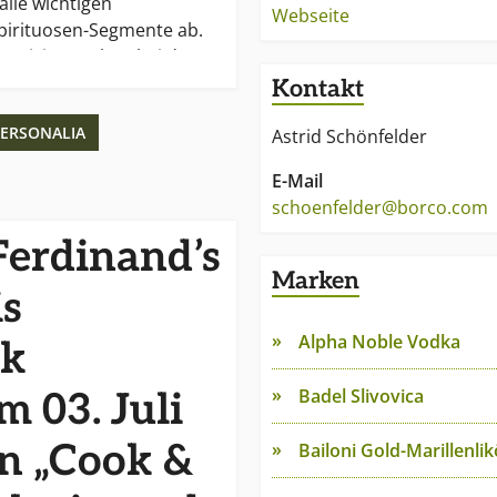
alle wichtigen
Webseite
Spirituosen-Segmente ab.
entizität stehen bei den
ster Stelle.
Kontakt
ERSONALIA
aktuelle Auszeichnung von
Astrid Schönfelder
n mit insgesamt 12
E-Mail
 „International Wine &
schoenfelder@borco.com
on 2007“. Das
berzeugende, starke
Ferdinand’s
chtige Strategie.
Marken
is
O Borm & Co. in Hamburg
Alpha Noble Vodka
ik
rweiterung erfolgte 1972
ündung von BORCO-
Badel Slivovica
 03. Juli
on Anfang an zu 100 % im
 Matthiesen, ist das
en „Cook &
Bailoni Gold-Marillenlik
er der wenigen großen,
und unabhängigen Anbieter