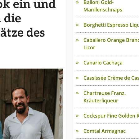
ok ein und
Bailoni Gold-
Marillenschnaps
 die
Borghetti Espresso Liq
ätze des
Caballero Orange Bran
Licor
Canario Cachaça
Cassissée Crème de Cas
Chartreuse Franz.
Kräuterliqueur
Cockspur Fine Golden
Comtal Armagnac