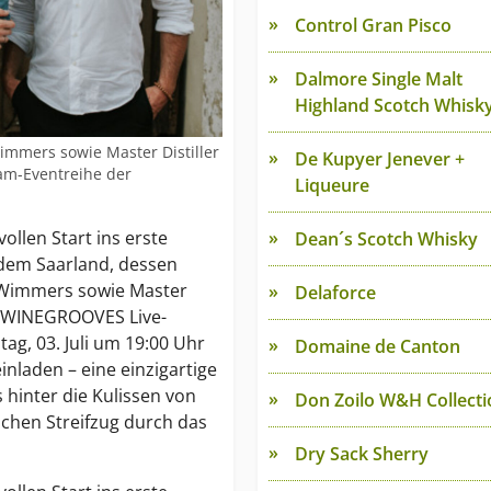
Control Gran Pisco
Dalmore Single Malt
Highland Scotch Whisk
immers sowie Master Distiller
De Kupyer Jenever +
am-Eventreihe der
Liqueure
ollen Start ins erste
Dean´s Scotch Whisky
 dem Saarland, dessen
 Wimmers sowie Master
Delaforce
r WINEGROOVES Live-
ag, 03. Juli um 19:00 Uhr
Domaine de Canton
inladen – eine einzigartige
hinter die Kulissen von
Don Zoilo W&H Collecti
schen Streifzug durch das
Dry Sack Sherry