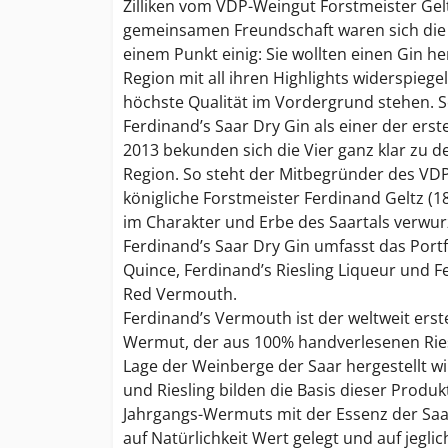
Zilliken vom VDP-Weingut Forstmeister Gelt
gemeinsamen Freundschaft waren sich die 
einem Punkt einig: Sie wollten einen Gin her
Region mit all ihren Highlights widerspiegel
höchste Qualität im Vordergrund stehen. 
Ferdinand’s Saar Dry Gin als einer der ers
2013 bekunden sich die Vier ganz klar zu d
Region. So steht der Mitbegründer des VD
königliche Forstmeister Ferdinand Geltz (18
im Charakter und Erbe des Saartals verwur
Ferdinand’s Saar Dry Gin umfasst das Portf
Quince, Ferdinand’s Riesling Liqueur und F
Red Vermouth.
Ferdinand’s Vermouth ist der weltweit erst
Wermut, der aus 100% handverlesenen Rie
Lage der Weinberge der Saar hergestellt wi
und Riesling bilden die Basis dieser Produk
Jahrgangs-Wermuts mit der Essenz der Saar
auf Natürlichkeit Wert gelegt und auf jegli