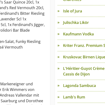
’s Saar Quince 20cl, 1x
and’s Red Vermouth 20cl,
Isle of Jura
erdinand’s Bitter Riesling
Lavender 5cl 1x
Julischka Likör
cl, 1x Ferdinand’s Jigger,
olidori Bar Blade
Kaufmann Vodka
n-Salat, Funky Riesling
Kriter Franz. Premium 
osé Vermouth
Kruskovac Birnen Liqu
L'Héritier-Guyot Crème
Cassis de Dijon
e Markeneigner und
Lagonda Sambuca
er Erik Wimmers von
Andreas Vallendar mit
Lamb's Rum
ei Saarburg und Dorothee