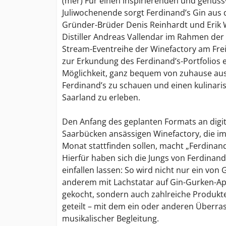
(mer) Für einen inspirierenden und genussv
Juliwochenende sorgt Ferdinand’s Gin aus
Gründer-Brüder Denis Reinhardt und Erik
Distiller Andreas Vallendar im Rahmen de
Stream-Eventreihe der Winefactory am Freit
zur Erkundung des Ferdinand’s-Portfolios e
Möglichkeit, ganz bequem von zuhause aus 
Ferdinand’s zu schauen und einen kulinari
Saarland zu erleben.
Den Anfang des geplanten Formats an digit
Saarbücken ansässigen Winefactory, die i
Monat stattfinden sollen, macht „Ferdinand
Hierfür haben sich die Jungs von Ferdinan
einfallen lassen: So wird nicht nur ein von
anderem mit Lachstatar auf Gin-Gurken-Ap
gekocht, sondern auch zahlreiche Produkt
geteilt – mit dem ein oder anderen Überr
musikalischer Begleitung.