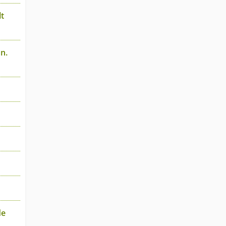
t
n.
de