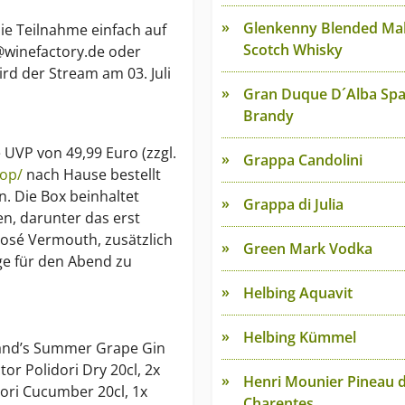
Glenkenny Blended Mal
e Teilnahme einfach auf
Scotch Whisky
@winefactory.de oder
rd der Stream am 03. Juli
Gran Duque D´Alba Spa
Brandy
e UVP von 49,99 Euro (zzgl.
Grappa Candolini
hop/
nach Hause bestellt
. Die Box beinhaltet
Grappa di Julia
n, darunter das erst
Rosé Vermouth, zusätzlich
Green Mark Vodka
ige für den Abend zu
Helbing Aquavit
Helbing Kümmel
inand’s Summer Grape Gin
ctor Polidori Dry 20cl, 2x
Henri Mounier Pineau 
dori Cucumber 20cl, 1x
Charentes