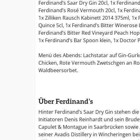
Ferdinand’s Saar Dry Gin 20cl, 1x Ferdinand
Ferdinand’s Rosé Vermouth 20cl, 1x Ferdin
1x Zilliken Rausch Kabinett 2014 375ml, 1x F
Quince 5cl, 1x Ferdinand’s Bitter Winerose 
Ferdinand’s Bitter Red Vineyard Peach Hop 5
1x Ferdinand’s Bar Spoon klein, 1x Doctor P
Menü des Abends: Lachstatar auf Gin-Gurke
Chicken, Rote Vermouth Zwetschgen an R
Waldbeersorbet.
Über Ferdinand’s
Hinter Ferdinand’s Saar Dry Gin stehen di
Initiatoren Denis Reinhardt und sein Brud
Capulet & Montague in Saarbrücken sowie 
seiner Avadis Distillery in Wincheringen b