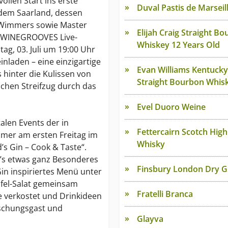
ollen Start ins erste
Duval Pastis de Marseil
 dem Saarland, dessen
 Wimmers sowie Master
Elijah Craig Straight B
r WINEGROOVES Live-
Whiskey 12 Years Old
ag, 03. Juli um 19:00 Uhr
inladen – eine einzigartige
Evan Williams Kentucky
hinter die Kulissen von
Straight Bourbon Whis
schen Streifzug durch das
Evel Duoro Weine
alen Events der in
Fettercairn Scotch Hig
mmer am ersten Freitag im
Whisky
’s Gin – Cook & Taste“.
d’s etwas ganz Besonderes
Finsbury London Dry G
 Gin inspiriertes Menü unter
fel-Salat gemeinsam
Fratelli Branca
e verkostet und Drinkideen
aschungsgast und
Glayva