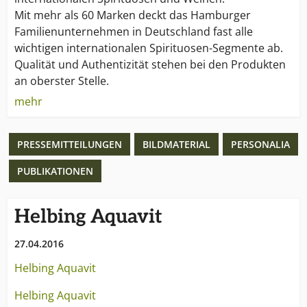
Mit mehr als 60 Marken deckt das Hamburger
Familienunternehmen in Deutschland fast alle
wichtigen internationalen Spirituosen-Segmente ab.
Qualität und Authentizität stehen bei den Produkten
an oberster Stelle.
mehr
Das beweist die aktuelle Auszeichnung von acht
Borco-Marken mit insgesamt 12 Medaillen bei der
PRESSEMITTEILUNGEN
BILDMATERIAL
PERSONALIA
„International Wine & Spirits Competition 2007“. Das
Erfolgsrezept: Überzeugende, starke Marken und die
PUBLIKATIONEN
richtige Strategie.
1948 wurde BORCO Borm & Co. in Hamburg
Helbing Aquavit
gegründet. Eine Erweiterung erfolgte 1972 durch die
27.04.2016
Neugründung von BORCO-Marken-Import. Von
Anfang an zu 100 % im Besitz der Familie Matthiesen,
Helbing Aquavit
ist das Unternehmen einer der wenigen großen,
internationalen und unabhängigen Anbieter der
Helbing Aquavit