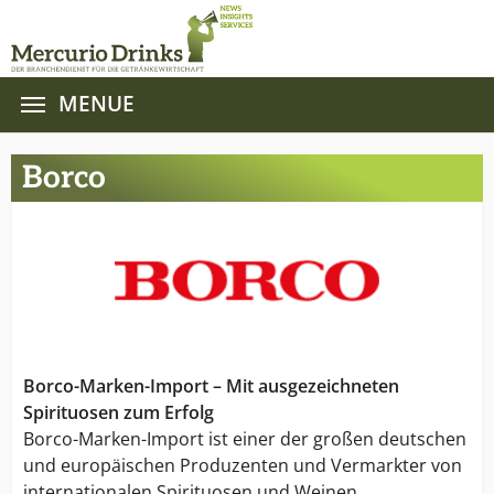
MENUE
Zum Hauptinhalt springen
Borco
Borco-Marken-Import – Mit ausgezeichneten
Spirituosen zum Erfolg
Borco-Marken-Import ist einer der großen deutschen
und europäischen Produzenten und Vermarkter von
internationalen Spirituosen und Weinen.