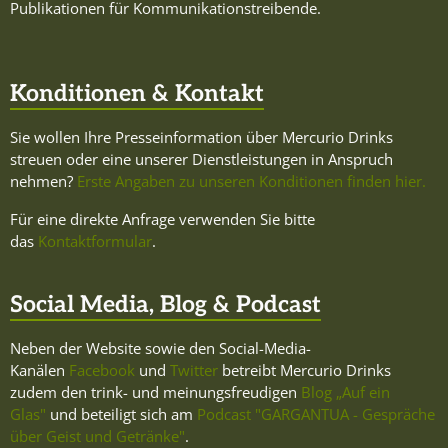
Publikationen für Kommunikationstreibende.
Konditionen & Kontakt
Sie wollen Ihre Presseinformation über Mercurio Drinks
streuen oder eine unserer Dienstleistungen in Anspruch
nehmen?
Erste Angaben zu unseren Konditionen finden hier.
Für eine direkte Anfrage verwenden Sie bitte
das
Kontaktformular
.
Social Media, Blog & Podcast
Neben der Website sowie den Social-Media-
Kanälen
Facebook
und
Twitter
betreibt Mercurio Drinks
zudem den trink- und meinungsfreudigen
Blog „Auf ein
Glas"
und beteiligt sich am
Podcast "GARGANTUA - Gespräche
über Geist und Getränke"
.