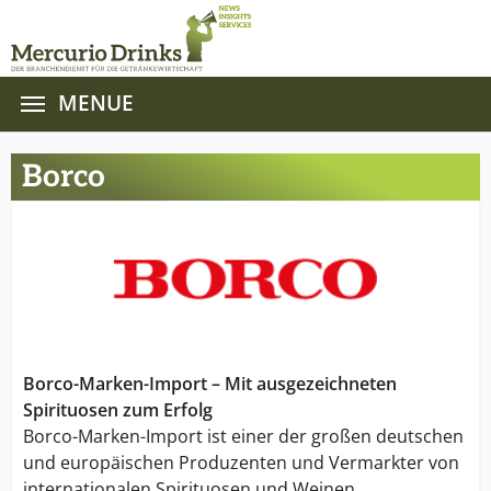
MENUE
Zum Hauptinhalt springen
Borco
Borco-Marken-Import – Mit ausgezeichneten
Spirituosen zum Erfolg
Borco-Marken-Import ist einer der großen deutschen
und europäischen Produzenten und Vermarkter von
internationalen Spirituosen und Weinen.