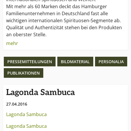
Mit mehr als 60 Marken deckt das Hamburger
Familienunternehmen in Deutschland fast alle
wichtigen internationalen Spirituosen-Segmente ab.
Qualität und Authentizität stehen bei den Produkten
an oberster Stelle.
mehr
Das beweist die aktuelle Auszeichnung von acht
Borco-Marken mit insgesamt 12 Medaillen bei der
PRESSEMITTEILUNGEN
BILDMATERIAL
PERSONALIA
„International Wine & Spirits Competition 2007“. Das
Erfolgsrezept: Überzeugende, starke Marken und die
PUBLIKATIONEN
richtige Strategie.
1948 wurde BORCO Borm & Co. in Hamburg
Lagonda Sambuca
gegründet. Eine Erweiterung erfolgte 1972 durch die
27.04.2016
Neugründung von BORCO-Marken-Import. Von
Anfang an zu 100 % im Besitz der Familie Matthiesen,
Lagonda Sambuca
ist das Unternehmen einer der wenigen großen,
internationalen und unabhängigen Anbieter der
Lagonda Sambuca