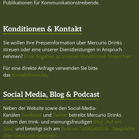
Publikationen für Kommunikationstreibende.
Konditionen & Kontakt
Sie wollen Ihre Presseinformation über Mercurio Drinks
streuen oder eine unserer Dienstleistungen in Anspruch
nehmen?
Erste Angaben zu unseren Konditionen finden hier.
Für eine direkte Anfrage verwenden Sie bitte
das
Kontaktformular
.
Social Media, Blog & Podcast
Neben der Website sowie den Social-Media-
Kanälen
Facebook
und
Twitter
betreibt Mercurio Drinks
zudem den trink- und meinungsfreudigen
Blog „Auf ein
Glas"
und beteiligt sich am
Podcast "GARGANTUA - Gespräche
über Geist und Getränke"
.