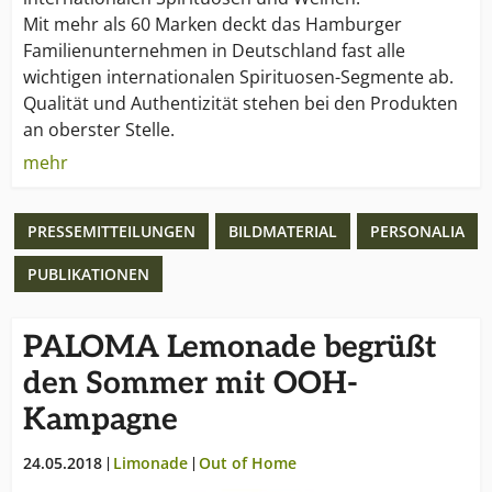
Mit mehr als 60 Marken deckt das Hamburger
Familienunternehmen in Deutschland fast alle
wichtigen internationalen Spirituosen-Segmente ab.
Qualität und Authentizität stehen bei den Produkten
an oberster Stelle.
mehr
Das beweist die aktuelle Auszeichnung von acht
Borco-Marken mit insgesamt 12 Medaillen bei der
PRESSEMITTEILUNGEN
BILDMATERIAL
PERSONALIA
„International Wine & Spirits Competition 2007“. Das
Erfolgsrezept: Überzeugende, starke Marken und die
PUBLIKATIONEN
richtige Strategie.
1948 wurde BORCO Borm & Co. in Hamburg
PALOMA Lemonade begrüßt
gegründet. Eine Erweiterung erfolgte 1972 durch die
den Sommer mit OOH-
Neugründung von BORCO-Marken-Import. Von
Kampagne
Anfang an zu 100 % im Besitz der Familie Matthiesen,
ist das Unternehmen einer der wenigen großen,
24.05.2018
Limonade
Out of Home
internationalen und unabhängigen Anbieter der