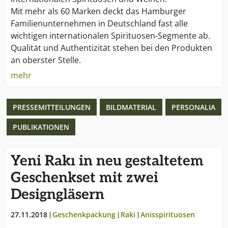
Mit mehr als 60 Marken deckt das Hamburger
Familienunternehmen in Deutschland fast alle
wichtigen internationalen Spirituosen-Segmente ab.
Qualität und Authentizität stehen bei den Produkten
an oberster Stelle.
mehr
Das beweist die aktuelle Auszeichnung von acht
Borco-Marken mit insgesamt 12 Medaillen bei der
PRESSEMITTEILUNGEN
BILDMATERIAL
PERSONALIA
„International Wine & Spirits Competition 2007“. Das
Erfolgsrezept: Überzeugende, starke Marken und die
PUBLIKATIONEN
richtige Strategie.
1948 wurde BORCO Borm & Co. in Hamburg
Yeni Rakı in neu gestaltetem
gegründet. Eine Erweiterung erfolgte 1972 durch die
Geschenkset mit zwei
Neugründung von BORCO-Marken-Import. Von
Designgläsern
Anfang an zu 100 % im Besitz der Familie Matthiesen,
ist das Unternehmen einer der wenigen großen,
27.11.2018
Geschenkpackung
Raki
Anisspirituosen
internationalen und unabhängigen Anbieter der