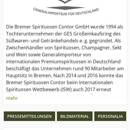
Die Bremer Spirituosen Contor GmbH wurde 1994 als
Tochterunternehmen der GES Großeinkaufsring des
Süßwaren- und Getränkehandels e. g. gegründet. Als
Zwischenhändler von Spirituosen, Champagner, Sekt
und Wein sowie Generalimporteur von
internationalen Premiumspirituosen in Deutschland
beschäftigt das Unternehmen rund 90 Mitarbeiter am
Hauptsitz in Bremen. Nach 2014 und 2016 konnte das
Bremer Spirituosen Contor beim Internationalen
Spirituosen Wettbewerb (ISW) auch 2017 erneut
seinen Titel als „Importeur des Jahres“ für seine
mehr
Exklusivmarken verteidigen.
PRESSEMITTEILUNGEN
BILDMATERIAL
PERSONALIA