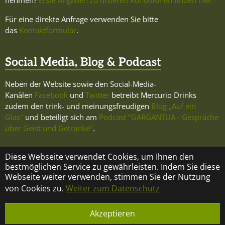
Für eine direkte Anfrage verwenden Sie bitte
das
Kontaktformular
.
Social Media, Blog & Podcast
Neben der Website sowie den Social-Media-
Kanälen
Facebook
und
Twitter
betreibt Mercurio Drinks
zudem den trink- und meinungsfreudigen
Blog „Auf ein
Glas"
und beteiligt sich am
Podcast "GARGANTUA - Gespräche
über Geist und Getränke"
.
Diese Webseite verwendet Cookies, um Ihnen den
bestmöglichen Service zu gewährleisten. Indem Sie diese
Webseite weiter verwenden, stimmen Sie der Nutzung
KONTAKT
ÜBER MERCURIO DRINKS
IMPRESSUM
von Cookies zu.
Weiter zum Datenschutz
DATENSCHUTZ
Akzeptieren
© Copyright 2023 Mercurio Drinks