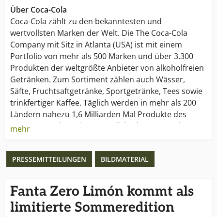
Über Coca-Cola
Coca-Cola zählt zu den bekanntesten und
wertvollsten Marken der Welt. Die The Coca-Cola
Company mit Sitz in Atlanta (USA) ist mit einem
Portfolio von mehr als 500 Marken und über 3.300
Produkten der weltgrößte Anbieter von alkoholfreien
Getränken. Zum Sortiment zählen auch Wässer,
Säfte, Fruchtsaftgetränke, Sportgetränke, Tees sowie
trinkfertiger Kaffee. Täglich werden in mehr als 200
Ländern nahezu 1,6 Milliarden Mal Produkte des
Hauses verzehrt. Dies ermöglicht das Coca-Cola
mehr
Vertriebsnetz; es ist das größte der Welt.
PRESSEMITTEILUNGEN
BILDMATERIAL
Mit „Lebe die Zukunft“ verfolgt Coca-Cola eine
integrierte Nachhaltigkeitsstrategie. Das
Unternehmen hat in den sieben Handlungsbereichen
Fanta Zero Limón kommt als
Produkt, Wasser, Klimaschutz, Verpackung,
limitierte Sommeredition
Arbeitsplatz, Aktiver Lebensstil und Gesellschaft