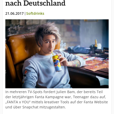
ehrgeizige Ziele formuliert und berichtet regelmäßig
nach Deutschland
über die Fortschritte. In Deutschland produziert
Coca-Cola seit 1929. Heute arbeiten hier etwa 12.000
21.06.2017
Softdrinks
Mitarbeiter an rund 70 verschiedenen Standorten.
Das Portfolio hierzulande umfasst mehr als 70
Produkte aus allen Segmenten alkoholfreier
Getränke.
In mehreren TV-Spots fordert Julien Bam, der bereits Teil
der letztjährigen Fanta Kampagne war, Teenager dazu auf,
„FANTA x YOU“ mittels kreativer Tools auf der Fanta Website
und über Snapchat mitzugestalten.