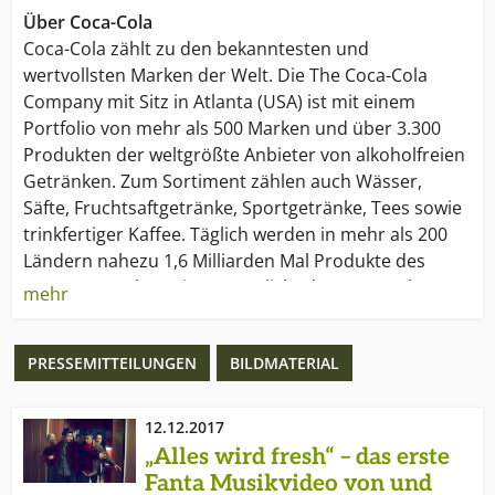
Über Coca-Cola
Coca-Cola zählt zu den bekanntesten und
wertvollsten Marken der Welt. Die The Coca-Cola
Company mit Sitz in Atlanta (USA) ist mit einem
Portfolio von mehr als 500 Marken und über 3.300
Produkten der weltgrößte Anbieter von alkoholfreien
Getränken. Zum Sortiment zählen auch Wässer,
Säfte, Fruchtsaftgetränke, Sportgetränke, Tees sowie
trinkfertiger Kaffee. Täglich werden in mehr als 200
Ländern nahezu 1,6 Milliarden Mal Produkte des
Hauses verzehrt. Dies ermöglicht das Coca-Cola
mehr
Vertriebsnetz; es ist das größte der Welt.
PRESSEMITTEILUNGEN
BILDMATERIAL
Mit „Lebe die Zukunft“ verfolgt Coca-Cola eine
integrierte Nachhaltigkeitsstrategie. Das
Unternehmen hat in den sieben Handlungsbereichen
12.12.2017
Produkt, Wasser, Klimaschutz, Verpackung,
„Alles wird fresh“ – das erste
Arbeitsplatz, Aktiver Lebensstil und Gesellschaft
Fanta Musikvideo von und