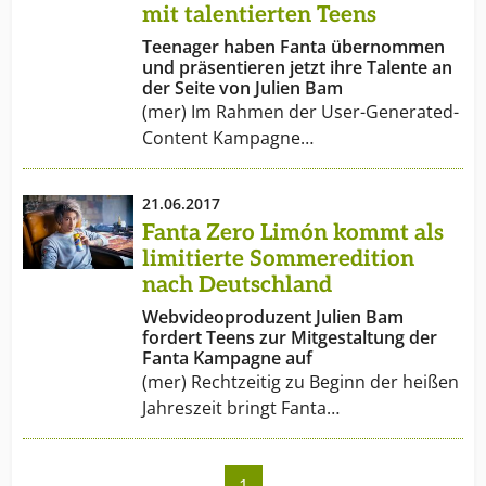
ehrgeizige Ziele formuliert und berichtet regelmäßig
mit talentierten Teens
über die Fortschritte. In Deutschland produziert
Teenager haben Fanta übernommen
Coca-Cola seit 1929. Heute arbeiten hier etwa 12.000
und präsentieren jetzt ihre Talente an
Mitarbeiter an rund 70 verschiedenen Standorten.
der Seite von Julien Bam
Das Portfolio hierzulande umfasst mehr als 70
(mer) Im Rahmen der User-Generated-
Produkte aus allen Segmenten alkoholfreier
Content Kampagne…
Getränke.
21.06.2017
Fanta Zero Limón kommt als
limitierte Sommeredition
nach Deutschland
Webvideoproduzent Julien Bam
fordert Teens zur Mitgestaltung der
Fanta Kampagne auf
(mer) Rechtzeitig zu Beginn der heißen
Jahreszeit bringt Fanta…