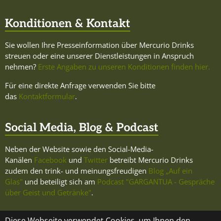
Konditionen & Kontakt
Sie wollen Ihre Presseinformation über Mercurio Drinks
streuen oder eine unserer Dienstleistungen in Anspruch
nehmen?
Erste Angaben zu unseren Konditionen finden hier.
Für eine direkte Anfrage verwenden Sie bitte
das
Kontaktformular
.
Social Media, Blog & Podcast
Neben der Website sowie den Social-Media-
Kanälen
Facebook
und
Twitter
betreibt Mercurio Drinks
zudem den trink- und meinungsfreudigen
Blog „Auf ein
Glas"
und beteiligt sich am
Podcast "GARGANTUA - Gespräche
über Geist und Getränke"
.
Diese Webseite verwendet Cookies, um Ihnen den