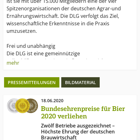
ist sie mit über 15.000 Mitgliedern eine der vier
Spitzenorganisationen der deutschen Agrar-und
Ernährungswirtschaft. Die DLG verfolgt das Ziel,
wissenschaftliche Erkenntnisse in die Praxis
umzusetzen.
Frei und unabhängig
Die DLG ist eine gemeinnützige
Selbsthilfeorganisation. Sie finanziert sich aus
mehr
Mitgliedsbeiträgen, Einnahmen für Dienstleistungen
und öffentlichen Zuschüssen. Sie ist politisch und
PRESSEMITTEILUNGEN
BILDMATERIAL
wirtschaftlich unabhängig.
Erfahrungsaustausch am runden Tisch
18.06.2020
Die DLG sieht sich als neutrales, offenes Forum des
Bundesehrenpreise für Bier
Wissensaustausches und der Meinungsbildung.
2020 verliehen
Rund 200 hauptamtliche Mitarbeiter und mehr als
Zwölf Betriebe ausgezeichnet –
3.000 ehrenamtliche Experten erarbeiten Lösungen
Höchste Ehrung der deutschen
für aktuelle Probleme. Dabei gilt das Prinzip des
Brauwirtschaft