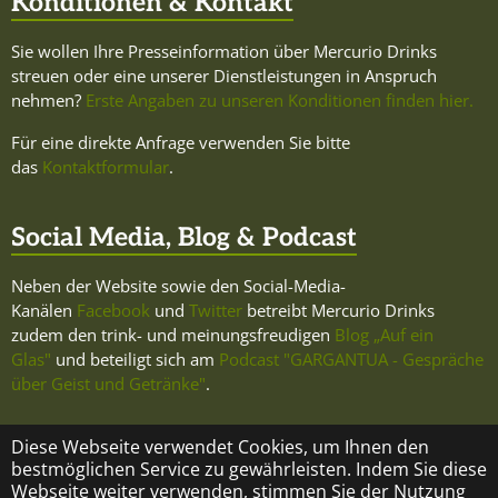
Konditionen & Kontakt
Sie wollen Ihre Presseinformation über Mercurio Drinks
streuen oder eine unserer Dienstleistungen in Anspruch
nehmen?
Erste Angaben zu unseren Konditionen finden hier.
Für eine direkte Anfrage verwenden Sie bitte
das
Kontaktformular
.
Social Media, Blog & Podcast
Neben der Website sowie den Social-Media-
Kanälen
Facebook
und
Twitter
betreibt Mercurio Drinks
zudem den trink- und meinungsfreudigen
Blog „Auf ein
Glas"
und beteiligt sich am
Podcast "GARGANTUA - Gespräche
über Geist und Getränke"
.
Diese Webseite verwendet Cookies, um Ihnen den
bestmöglichen Service zu gewährleisten. Indem Sie diese
Webseite weiter verwenden, stimmen Sie der Nutzung