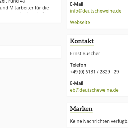
zeit rund 40
E-Mail
und Mitarbeiter für die
info@deutscheweine.de
schen Weinwirtschaft.
 "Informationsbüros für
Webseite
in den wichtigsten
 für den deutschen
Kontakt
it ist das DWI auf
rnationalen Märkten aktiv:
Ernst Büscher
,. Finnland,
Japan, Kanada,
Telefon
wegen, Russland, USA,
+49 (0) 6131 / 2829 - 29
hweiz.
E-Mail
il der Arbeit des DWI stellt
eb@deutscheweine.de
g der Qualität für Weine
schen Anbaugebieten durch
Marken
n Qualitätswettbewerben
licher Forschung dar.
Keine Nachrichten verfügb