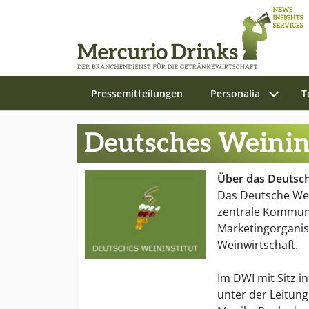
Pressemitteilungen
Personalia
T
Zum Hauptinhalt springen
Deutsches Weinin
Über das Deutsch
Das Deutsche Wein
zentrale Kommun
Marketingorganis
Weinwirtschaft.
Im DWI mit Sitz i
unter der Leitung