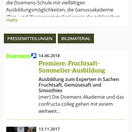
die Doemens-Schule mit vielfältigen
Ausbildungsmöglichkeiten, die Genussakademie
(Bier- und Wassersommelier) sowie die zahlreichen
mehr
Seminarangebote für offene und Inhouse-
Veranstaltungen. Weiterhin wird den Betrieben mit
den Dienstleistungen und Produkten der Abteilung
PRESSEMITTEILUNGEN
BILDMATERIAL
„Services“ eine weitere wichtige Hilfestellung im
betrieblichen Alltag gegeben, wie zum Beispiel
14.06.2018
Beratungs- und Labordienstleistungen. Doemens ist
Premiere: Fruchtsaft-
1895 von Dr. Albert Doemens gegründet worden,
Sommelier-Ausbildung
beschäftigt 33 Mitarbeiter und hat seinen Sitz in
Ausbildung zum Experten in Sachen
München-Gräfelfing.
Fruchtsaft, Gemüsesaft und
Smoothies
(mer) Die Doemens Akademie und das
confructa colleg gehen mit einem
weltweit…
13.11.2017