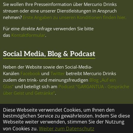
Sie wollen Ihre Presseinformation über Mercurio Drinks
streuen oder eine unserer Dienstleistungen in Anspruch
nehmen?
Erste Angaben zu unseren Konditionen finden hier.
Für eine direkte Anfrage verwenden Sie bitte
das
Kontaktformular
.
Social Media, Blog & Podcast
Neben der Website sowie den Social-Media-
Kanälen
Facebook
und
Twitter
betreibt Mercurio Drinks
zudem den trink- und meinungsfreudigen
Blog „Auf ein
Glas"
und beteiligt sich am
Podcast "GARGANTUA - Gespräche
über Geist und Getränke"
.
Diese Webseite verwendet Cookies, um Ihnen den
bestmöglichen Service zu gewährleisten. Indem Sie diese
Webseite weiter verwenden, stimmen Sie der Nutzung
KONTAKT
ÜBER MERCURIO DRINKS
IMPRESSUM
von Cookies zu.
Weiter zum Datenschutz