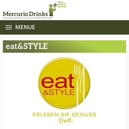
MENUE
Zum Hauptinhalt springen
eat&STYLE