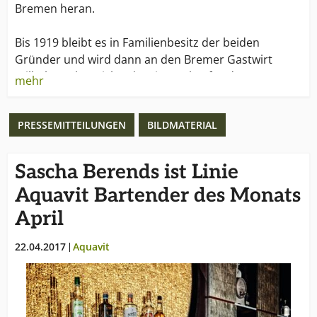
Bremen heran.
Bis 1919 bleibt es in Familienbesitz der beiden
Gründer und wird dann an den Bremer Gastwirt
Wilhelm Oskar Richard Meier verkauft – dessen
mehr
Familie das Unternehmen Eggers & Franke bis heute
in vierter Generation leitet. 1996 wird durch die
PRESSEMITTEILUNGEN
BILDMATERIAL
Firmenbeteiligung der KWV die Rolle des
Unternehmens als wichtigster Südafrika-Importeur
unterstrichen und ausgebaut.
Sascha Berends ist Linie
Aquavit Bartender des Monats
Das weit reichende Firmenportfolio konzentriert sich
heute neben Spirituosen und Markenprodukten vor
April
allem auf hochwertige Weine aus Frankreich, Italien,
Österreich, Spanien, Portugal, Chile, Argentinien,
22.04.2017
Aquavit
Kalifornien und Australien. Eggers & Franke bietet
seinen internationalen Partnern umfassende
Dienstleistungen bei der Vermarktung ihrer Produkte
in Deutschland.