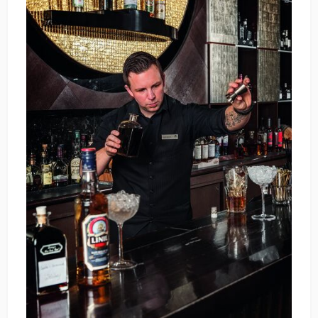
Das 1804 gegründete Importhandelshaus Eggers &
Franke ist einer der bedeutendsten Wein- und
Spirituosenhändler Deutschlands und
Vertriebspartner für internationale Wein- und
Spirituosenmarken im Lebensmitteleinzelhandel und
Cash & Carry. Eggers & Franke ist eine
Tochtergesellschaft der gleichnamigen
Firmengruppe, zu der auch die Bremer Gastronomie-
und Fachhandelsspezialisten Reidemeister & Ulrichs
Domaines & Châteaux und Joh. Eggers Sohn sowie die
Versandhändler Ruyter & Ast und Ludwig von Kapff
gehören.