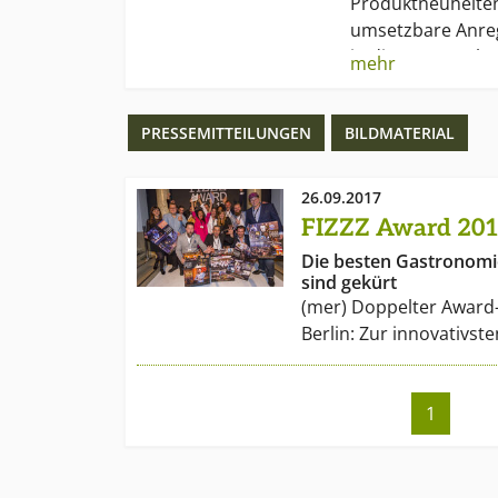
Produktneuheiten
umsetzbare Anr
in dieser Branche
mehr
vorauszueilen.
PRESSEMITTEILUNGEN
BILDMATERIAL
Events wie der F
gastronomischer 
(Fachseminar für
26.09.2017
das redaktionelle
FIZZZ Award 201
Die besten Gastronomi
sind gekürt
(mer) Doppelter Award-
Berlin: Zur innovativs
1