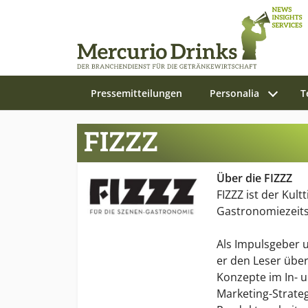
Pressemitteilungen
Personalia
T
Zum Hauptinhalt springen
FIZZZ
Über die FIZZZ
FIZZZ ist der Kult
Gastronomiezeitsc
Als Impulsgeber 
er den Leser übe
Konzepte im In- 
Marketing-Strate