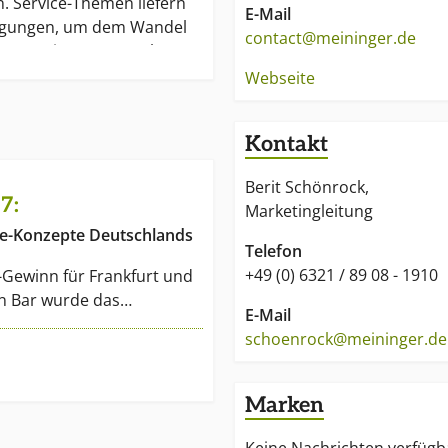
. Service-Themen liefern
E-Mail
egungen, um dem Wandel
contact@meininger.de
 stets ein gutes Stück
Webseite
IZZZ-Award (Auszeichnung
Kontakt
Top-Player) und brainpool
 Betriebsführung) ergänzen
Berit Schönrock,
 Angebot.
7:
Marketingleitung
e-Konzepte Deutschlands
Telefon
+49 (0) 6321 / 89 08 - 1910
Gewinn für Frankfurt und
ten Bar wurde das…
E-Mail
schoenrock@meininger.de
Marken