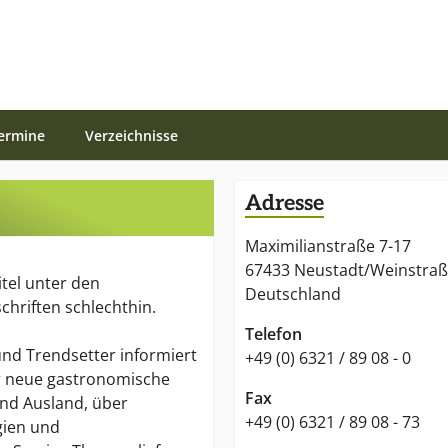
ermine
Verzeichnisse
Adresse
Maximilianstraße 7-17
67433 Neustadt/Weinstra
titel unter den
Deutschland
hriften schlechthin.
Telefon
und Trendsetter informiert
+49 (0) 6321 / 89 08 - 0
r neue gastronomische
Fax
und Ausland, über
+49 (0) 6321 / 89 08 - 73
gien und