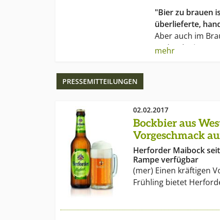
"Bier zu brauen is
überlieferte, han
Aber auch im Br
Technologie manc
mehr
Mensch bleibt jed
handwerkliches K
PRESSEMITTEILUNGEN
seine sichere Beu
ihm die Fähigkeit
Rohstoffen Bier v
02.02.2017
brauen.
Bockbier aus West
Vorgeschmack auf
Um wirklich gutes
Herforder Maibock seit
wohlgehütetes W
Rampe verfügbar
notwendig, von G
(mer) Einen kräftigen 
weitergegeben.
Frühling bietet Herford