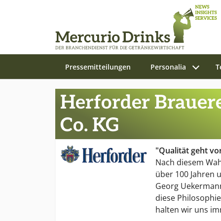
Pressemitteilungen
Personalia
T
Zum Hauptinhalt springen
Herforder Brauer
Co. KG
"Qualität geht vo
Nach diesem Wah
über 100 Jahren 
Georg Uekermann
diese Philosophie
halten wir uns i