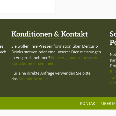
Konditionen & Kontakt
S
P
es
Sie wollen Ihre Presseinformation über Mercurio
Dach
Drinks streuen oder eine unserer Dienstleistungen
Neb
in Anspruch nehmen?
Erste Angaben zu unseren
Ka
Konditionen finden hier.
Dri
Blo
Für eine direkte Anfrage verwenden Sie bitte
"GA
das
Kontaktformular
.
Get
KONTAKT
ÜBER M