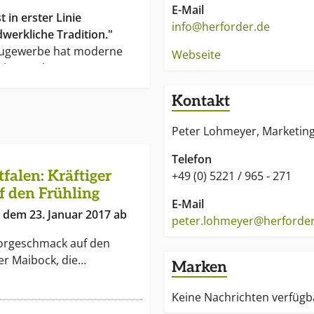
E-Mail
t in erster Linie
info@herforder.de
dwerkliche Tradition."
augewerbe hat moderne
Webseite
hes verbessert. Der
och im Mittelpunkt. Sein
Kontakt
önnen, sein Gefühl und
rteilungskraft geben nur
Peter Lohmeyer, Marketin
, aus natürlichen
on höchster Qualität zu
Telefon
falen: Kräftiger
+49 (0) 5221 / 965 - 271
 den Frühling
 Bier zu brauen, sind
E-Mail
 dem 23. Januar 2017 ab
issen und Erfahrung
peter.lohmeyer@herforder
eneration zu Generation
Vorgeschmack auf den
er Maibock, die…
Marken
Keine Nachrichten verfügb