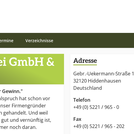
ermine
Verzeichnisse
ei GmbH &
Adresse
Gebr.-Uekermann-Straße 
32120 Hiddenhausen
Deutschland
r Gewinn."
lspruch hat schon vor
Telefon
unser Firmengründer
+49 (0) 5221 / 965 - 0
 gehandelt. Und weil
Fax
 gut und vernünftig ist,
+49 (0) 5221 / 965 - 202
mmer noch daran.