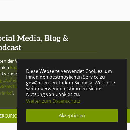
ocial Media, Blog &
odcast
en der Website sowie den Social-Media-
nälen
Facebook
und
Twitter
betreibt Mercurio
Diese Webseite verwendet Cookies, um
nks zudem den trink- und meinungsfreudigen
Ihnen den bestmöglichen Service zu
g „Auf ein Glas"
und beteiligt sich am
Podcast
gewährleisten. Indem Sie diese Webseite
RGANTUA - Gespräche über Geist und
weiter verwenden, stimmen Sie der
ränke"
.
Nutzung von Cookies zu.
Weiter zum Datenschutz
Akzeptieren
ERCURIO DRINKS
IMPRESSUM
DATENSCHUTZ
© Copyright 2023 Mercurio Drinks