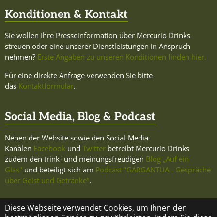
Konditionen & Kontakt
Sie wollen Ihre Presseinformation über Mercurio Drinks
streuen oder eine unserer Dienstleistungen in Anspruch
nehmen?
Erste Angaben zu unseren Konditionen finden hier.
Für eine direkte Anfrage verwenden Sie bitte
das
Kontaktformular
.
Social Media, Blog & Podcast
Neben der Website sowie den Social-Media-
Kanälen
Facebook
und
Twitter
betreibt Mercurio Drinks
zudem den trink- und meinungsfreudigen
Blog „Auf ein
Glas"
und beteiligt sich am
Podcast "GARGANTUA - Gespräche
über Geist und Getränke"
.
Diese Webseite verwendet Cookies, um Ihnen den