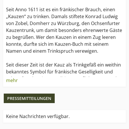
Seit Anno 1611 ist es ein fränkischer Brauch, einen
„Kauzen“ zu trinken. Damals stiftete Konrad Ludwig
von Zobel, Domherr zu Würzburg, den Ochsenfurter
Kauzentrunk, um damit besonders ehrenwerte Gäste
zu begrüßen. Wer den Kauzen in einem Zug leeren
konnte, durfte sich im Kauzen-Buch mit seinem
Namen und einem Trinkspruch verewigen.
Seit dieser Zeit ist der Kauz als Trinkgefäß ein weithin
bekanntes Symbol für fränkische Geselligkeit und
Lebensfreude. Diese Tradition verpflichtet uns auch
mehr
heute noch, die hohe Kunst des Brauens zu pflegen.
PRESSEMITTEILUNGEN
Die Ochsenfurter Kauzen-Bräu, seit 1809 im
Privatbesitz, zählt zu den modernsten
mittelständischen Brauereien.
Keine Nachrichten verfügbar.
100.000 hl Getränke werden per anno produziert.
Davon entfallen 75% auf Kauzen-Bier und 25% auf