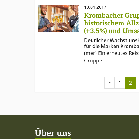
10.01.2017
Krombacher Grup
historischem All
(+3,5%) und Umsa
Deutlicher Wachstumsk
für die Marken Kromb
(mer) Ein erneutes Rek
Gruppe:…
«
1
2
Über uns