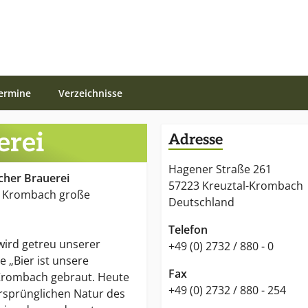
ermine
Verzeichnisse
erei
Adresse
Hagener Straße 261
cher Brauerei
57223 Kreuztal-Krombach
n Krombach große
Deutschland
Telefon
 wird getreu unserer
+49 (0) 2732 / 880 - 0
 „Bier ist unsere
Fax
 Krombach gebraut. Heute
+49 (0) 2732 / 880 - 254
ursprünglichen Natur des