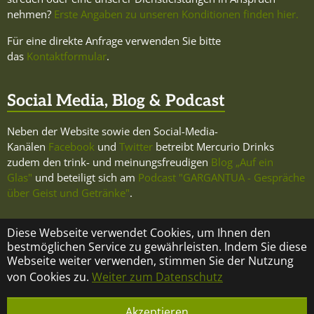
nehmen?
Erste Angaben zu unseren Konditionen finden hier.
Für eine direkte Anfrage verwenden Sie bitte
das
Kontaktformular
.
Social Media, Blog & Podcast
Neben der Website sowie den Social-Media-
Kanälen
Facebook
und
Twitter
betreibt Mercurio Drinks
zudem den trink- und meinungsfreudigen
Blog „Auf ein
Glas"
und beteiligt sich am
Podcast "GARGANTUA - Gespräche
über Geist und Getränke"
.
Diese Webseite verwendet Cookies, um Ihnen den
bestmöglichen Service zu gewährleisten. Indem Sie diese
Webseite weiter verwenden, stimmen Sie der Nutzung
KONTAKT
ÜBER MERCURIO DRINKS
IMPRESSUM
von Cookies zu.
Weiter zum Datenschutz
DATENSCHUTZ
Akzeptieren