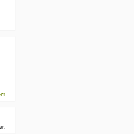
om
ar.