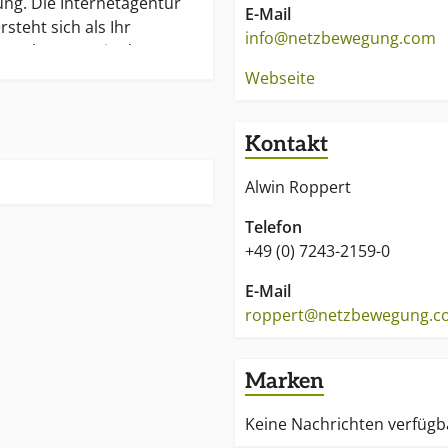
g. Die Internetagentur
E-Mail
teht sich als Ihr
info@netzbewegung.com
prechpartner in den
t, E-Business und
Webseite
Kontakt
pektrum umfasst die
aler Markenstrategien,
Alwin Roppert
 Marken-Erlebniswelten,
es, Online-Promotions,
Telefon
ale Marketing-
+49 (0) 7243-2159-0
munities, virtuelle
ine-Shops, Kunden- /
E-Mail
tenbanken, Tracking /
roppert@netzbewegung.c
Digitales Dialogmarketing /
 B-to-B Service-Tools
Marken
enbank, Extranet), Content-
me (z. B. Typo3,
Keine Nachrichten verfügb
strationen / Entwicklung