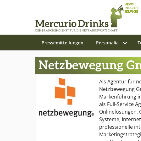
Pressemitteilungen
Personalia
T
Zum Hauptinhalt springen
Netzbewegung G
Als Agentur für n
Netzbewegung Gmb
Markenführung im
als Full-Service A
Onlinelösungen,
Systeme, Interne
professionelle int
Marketingstrate