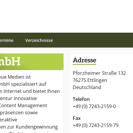
ermine
Verzeichnisse
mbH
Adresse
Pforzheimer Straße 132
eue Medien ist
76275 Ettlingen
H spezialisiert auf
Deutschland
 Internet und bietet Ihnen
gentur innovative
Telefon
 Content Management
+49 (0) 7243-2159-0
tpräsenzen sowie
Fax
eraktive
+49 (0) 7243-2159-79
gien zur Kundengewinnung