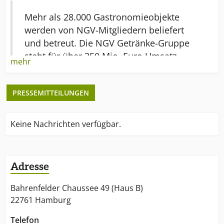
Mehr als 28.000 Gastronomieobjekte
werden von NGV-Mitgliedern beliefert
und betreut. Die NGV Getränke-Gruppe
steht für über 350 Mio. Euro Umsatz
mehr
jährlich in der Gastronomie und ist damit
für die Getränkeindustrie und
PRESSEMITTEILUNGEN
branchennahe Zulieferer ein wichtiger
Partner.
Keine Nachrichten verfügbar.
Adresse
Bahrenfelder Chaussee 49 (Haus B)
22761 Hamburg
Telefon