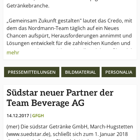
Getränkebranche.
„Gemeinsam Zukunft gestalten" lautet das Credo, mit
dem das Nordmann-Team täglich auf ein Neues
Chancen aufspürt, Herausforderungen annimmt und
Lösungen entwickelt für die zahlreichen Kunden und
Partner aus den Bereichen Einzelhandel, Großhandel
mehr
und Gastronomie.
PRESSEMITTEILUNGEN
BILDMATERIAL
PERSONALIA
Südstar neuer Partner der
Team Beverage AG
14.12.2017
GFGH
(mer) Die südstar Getränke GmbH, March-Hugstetten
(www.suedstar.de), schließt sich zum 1. Januar 2018