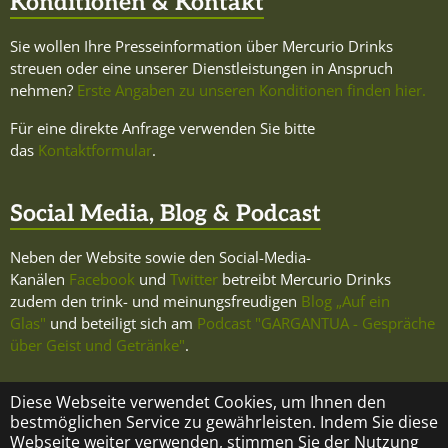
Konditionen & Kontakt
Sie wollen Ihre Presseinformation über Mercurio Drinks
streuen oder eine unserer Dienstleistungen in Anspruch
nehmen?
Erste Angaben zu unseren Konditionen finden hier.
Für eine direkte Anfrage verwenden Sie bitte
das
Kontaktformular
.
Social Media, Blog & Podcast
Neben der Website sowie den Social-Media-
Kanälen
Facebook
und
Twitter
betreibt Mercurio Drinks
zudem den trink- und meinungsfreudigen
Blog „Auf ein
Glas"
und beteiligt sich am
Podcast "GARGANTUA - Gespräche
über Geist und Getränke"
.
Diese Webseite verwendet Cookies, um Ihnen den
bestmöglichen Service zu gewährleisten. Indem Sie diese
Webseite weiter verwenden, stimmen Sie der Nutzung