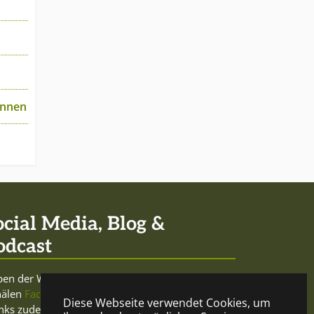
unnen
ocial Media, Blog &
odcast
en der Website sowie den Social-Media-
nälen
Facebook
und
Twitter
betreibt Mercurio
Diese Webseite verwendet Cookies, um
nks zudem den trink- und meinungsfreudigen