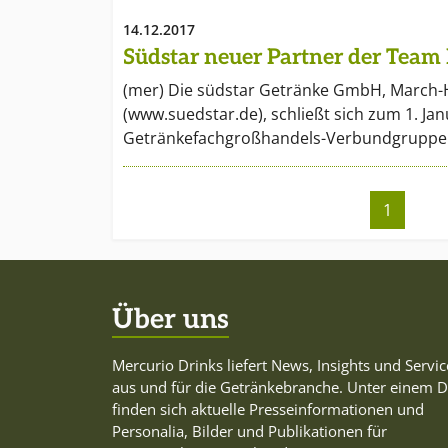
14.12.2017
Südstar neuer Partner der Team
(mer) Die südstar Getränke GmbH, March-
(www.suedstar.de), schließt sich zum 1. Ja
Getränkefachgroßhandels-Verbundgruppe
1
Über uns
Mercurio Drinks liefert News, Insights und Servic
aus und für die Getränkebranche. Unter einem 
finden sich aktuelle Presseinformationen und
Personalia, Bilder und Publikationen für