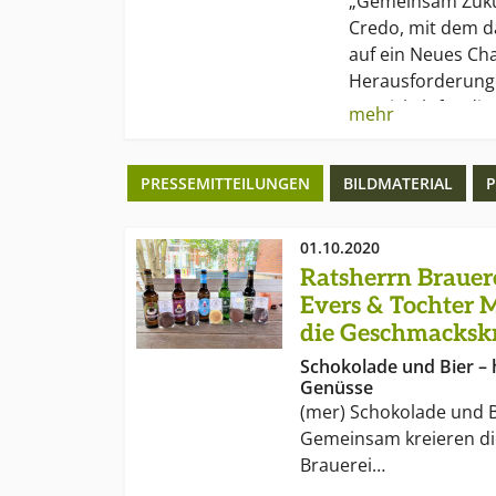
„Gemeinsam Zukun
Credo, mit dem 
auf ein Neues Ch
Herausforderung
entwickelt für di
mehr
Partner aus den 
Großhandel und 
PRESSEMITTEILUNGEN
BILDMATERIAL
P
01.10.2020
Ratsherrn Brauer
Evers & Tochter 
die Geschmacksk
Schokolade und Bier – h
Genüsse
(mer) Schokolade und Bi
Gemeinsam kreieren d
Brauerei…