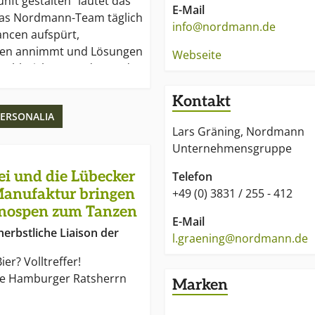
ft gestalten" lautet das
E-Mail
das Nordmann-Team täglich
info@nordmann.de
ancen aufspürt,
en annimmt und Lösungen
Webseite
e zahlreichen Kunden und
Bereichen Einzelhandel,
Kontakt
Gastronomie.
ERSONALIA
Lars Gräning, Nordmann
Unternehmensgruppe
ei und die Lübecker
Telefon
Manufaktur bringen
+49 (0) 3831 / 255 - 412
nospen zum Tanzen
E-Mail
erbstliche Liaison der
l.graening@nordmann.de
er? Volltreffer!
ie Hamburger Ratsherrn
Marken