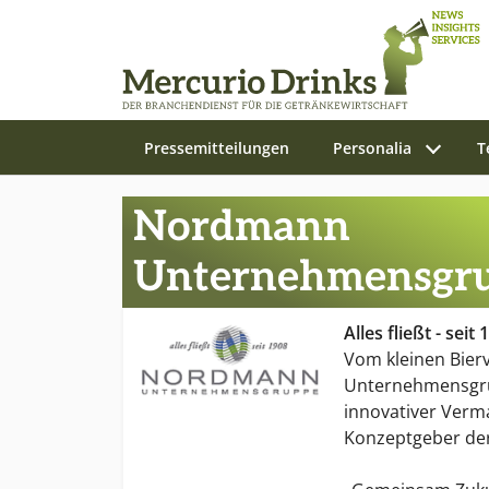
Pressemitteilungen
Personalia
T
Zum Hauptinhalt springen
Nordmann
Unternehmensgr
Alles fließt - seit 
Vom kleinen Bierv
Unternehmensgru
innovativer Verm
Konzeptgeber de