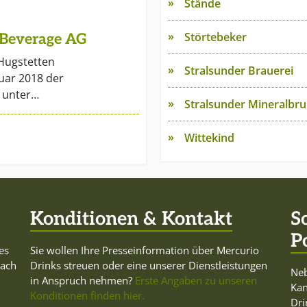
Stände
Störtebeker
 Beverage AG
Hugstetten
Stralsunder Brauerei
nuar 2018 der
 unter…
Stralsunder Mineralbr
Wittekind
Konditionen & Kontakt
S
P
es
Sie wollen Ihre Presseinformation über Mercurio
Dach
Drinks streuen oder eine unserer Dienstleistungen
Neb
in Anspruch nehmen?
Erste Angaben zu unseren
Ka
Konditionen finden hier.
Dri