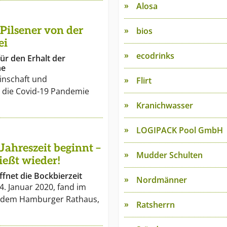
Alosa
Pilsener von der
bios
ei
ecodrinks
ür den Erhalt der
ne
einschaft und
Flirt
die Covid-19 Pandemie
Kranichwasser
LOGIPACK Pool GmbH
Jahreszeit beginnt –
Mudder Schulten
ießt wieder!
ffnet die Bockbierzeit
Nordmänner
4. Januar 2020, fand im
r dem Hamburger Rathaus,
Ratsherrn