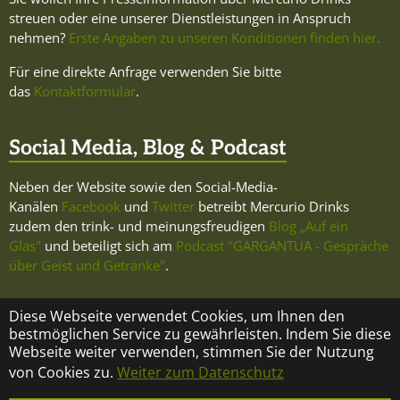
streuen oder eine unserer Dienstleistungen in Anspruch
nehmen?
Erste Angaben zu unseren Konditionen finden hier.
Für eine direkte Anfrage verwenden Sie bitte
das
Kontaktformular
.
Social Media, Blog & Podcast
Neben der Website sowie den Social-Media-
Kanälen
Facebook
und
Twitter
betreibt Mercurio Drinks
zudem den trink- und meinungsfreudigen
Blog „Auf ein
Glas"
und beteiligt sich am
Podcast "GARGANTUA - Gespräche
über Geist und Getränke"
.
Diese Webseite verwendet Cookies, um Ihnen den
bestmöglichen Service zu gewährleisten. Indem Sie diese
Webseite weiter verwenden, stimmen Sie der Nutzung
KONTAKT
ÜBER MERCURIO DRINKS
IMPRESSUM
von Cookies zu.
Weiter zum Datenschutz
DATENSCHUTZ