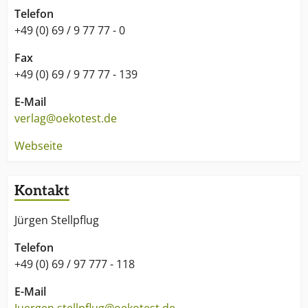
machen. So waren es 1986 Pestizide in Babycremes,
Telefon
1994 Spritzgifte in Babynahrung, jüngst das
+49 (0) 69 / 9 77 77 - 0
verbotene Antibiotikum Chloramphenicol in Shrimps.
Ob es um Dioxin in Deorollern geht, um
Fax
Faltencremes, die Falten machen oder um
+49 (0) 69 / 9 77 77 - 139
Schnupfenmittel, die selbst Dauerschnupfen
E-Mail
hervorrufen: Wenn ÖKO-TEST seine Ergebnisse
verlag@oekotest.de
veröffentlicht, müssen die Hersteller ihre Produkte
verbessern.
Webseite
Kontakt
Jürgen Stellpflug
Telefon
+49 (0) 69 / 97 777 - 118
E-Mail