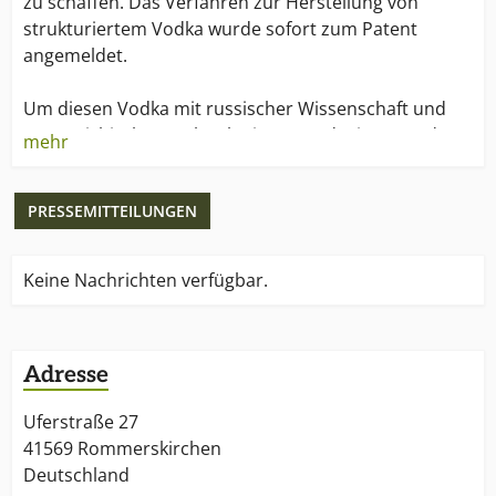
zu schaffen. Das Verfahren zur Herstellung von
strukturiertem Vodka wurde sofort zum Patent
angemeldet.
Um diesen Vodka mit russischer Wissenschaft und
österreichischer Technologie zu produzieren und
mehr
weltweit zu vermarkten, wurde 2004 OVAL Österreich
gegründet.
PRESSEMITTEILUNGEN
Neben Österreich, Deutschland und Großbritannien
sind die Premium Vodkas von OVAL in der
Keine Nachrichten verfügbar.
preisgekrönten Designerflasche mittlerweile auch in
Russland, Frankreich, den USA und China erhältlich.
Adresse
OVAL Vodka – eine Erfolgsgeschichte, die Monat für
Monat weiter geschrieben wird.
Uferstraße 27
41569 Rommerskirchen
Deutschland