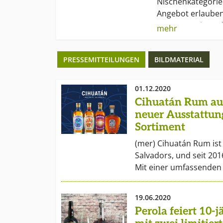
Nischenkategorie
Angebot erlauben
Gastronomie un
mehr
Einzelhandel eine
und eine vielfältig
PRESSEMITTEILUNGEN
BILDMATERIAL
Sortimentsgestalt
Liebhaber und Ke
01.12.2020
Die von Perola v
Cihuatán Rum aus
umfassen einziga
neuer Ausstattun
international au
Sortiment
wie Brockmans Gin
Barsol Pisco, Mag
(mer) Cihuatán Rum ist
100% Agave Tequi
Salvadors, und seit 201
Village Mezcal, C
Mit einer umfassenden
Rum, Compagnie 
Dutch sowie Itali
19.06.2020
Die Perola GmbH s
Perola feiert 10-
verantwortungsvo