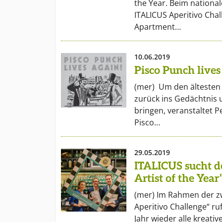
the Year. Beim nationale
ITALICUS Aperitivo Chal
Apartment…
10.06.2019
Pisco Punch lives
(mer) Um den ältesten 
zurück ins Gedächtnis 
bringen, veranstaltet P
Pisco…
29.05.2019
ITALICUS sucht d
Artist of the Year
(mer) Im Rahmen der zw
Aperitivo Challenge“ ru
Jahr wieder alle kreati