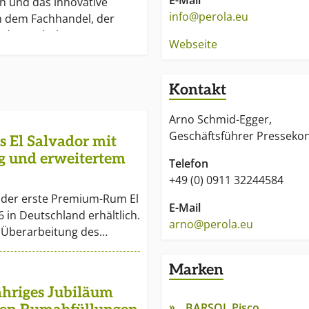
E-Mail
n und das innovative
info@perola.eu
 dem Fachhandel, der
d dem gehobenen
Webseite
 stärkere Differenzierung
e, attraktive
ung, die nicht nur
Kontakt
nner anspricht.
Arno Schmid-Egger,
ertriebenen Marken
Geschäftsführer Pressekon
 El Salvador mit
rtige Geheimtipps und
g und erweitertem
sgezeichnete Top-Marken
Telefon
, Martin Miller‘s Gin,
+49 (0) 0911 32244584
nífica Cachaça, Topanito
 der erste Premium-Rum El
E-Mail
la, Del Maguey Single
6 in Deutschland erhältlich.
arno@perola.eu
ihuatán Rum, La Hechicera
 Überarbeitung des…
des Indes Rum, By The
cus Rosolio di Bergamotto.
Marken
etzt sich für
jähriges Jubiläum
llen Alkoholgenuss ein
BARSOL Pisco