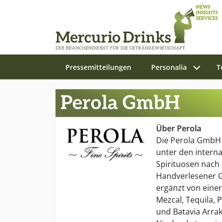
Pressemitteilungen
Personalia
T
Zum Hauptinhalt springen
Perola GmbH
Über Perola
Die Perola GmbH b
unter den intern
Spirituosen nach
Handverlesener 
ergänzt von einer
Mezcal, Tequila, 
und Batavia Arrak