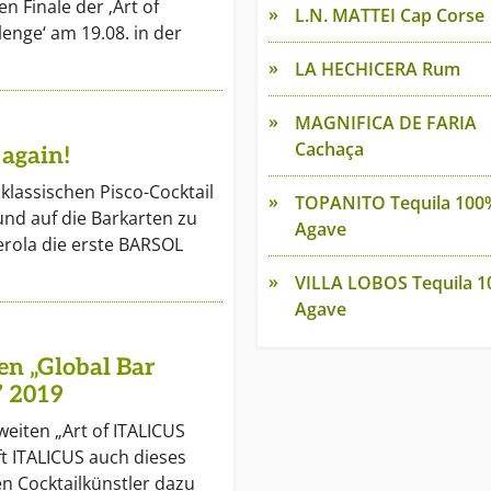
n Finale der ‚Art of
L.N. MATTEI Cap Corse
lenge‘ am 19.08. in der
LA HECHICERA Rum
MAGNIFICA DE FARIA
Cachaça
 again!
klassischen Pisco-Cocktail
TOPANITO Tequila 100
und auf die Barkarten zu
Agave
erola die erste BARSOL
VILLA LOBOS Tequila 
Agave
en „Global Bar
” 2019
eiten „Art of ITALICUS
ft ITALICUS auch dieses
ven Cocktailkünstler dazu