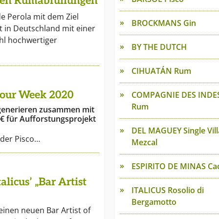
rten Rumabfüllungen
zu, stets mit Bedacht und
ießen.
e Perola mit dem Ziel
BROCKMANS Gin
t in Deutschland mit einer
l hochwertiger
BY THE DUTCH
CIHUATÁN Rum
 Sour Week 2020
COMPAGNIE DES INDE
Rum
generieren zusammen mit
0€ für Aufforstungsprojekt
DEL MAGUEY Single Vil
der Pisco…
Mezcal
ESPIRITO DE MINAS Ca
alicus’ „Bar Artist
ITALICUS Rosolio di
Bergamotto
einen neuen Bar Artist of