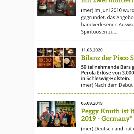
mit zwei limitie
und ermuntert da
Augenmaß zu gen
(mer) Im Juni 2010 wurd
gegründet, das Angebo
handverlesenen Auswah
Spirituosen zu…
11.03.2020
Bilanz der Pisco
59 teilnehmende Bars 
Perola Erlöse von 3.00
in Schleswig-Holstein.
(mer) Nach dem Debüt 
05.09.2019
Peggy Knuth ist It
2019 - Germany“
(mer) Deutschland hat 