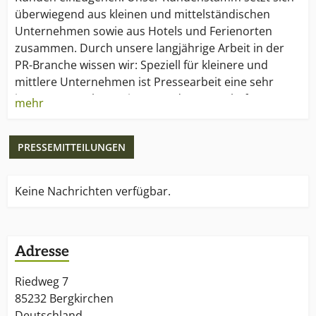
überwiegend aus kleinen und mittelständischen
Unternehmen sowie aus Hotels und Ferienorten
zusammen. Durch unsere langjährige Arbeit in der
PR-Branche wissen wir: Speziell für kleinere und
mittlere Unternehmen ist Pressearbeit eine sehr
interessante Alternative zu anderen Werbeformen
mehr
wie beispielsweise Anzeigen. Eine kleine, farbige
Anzeige in einem Fachmagazin schlägt schnell mit
PRESSEMITTEILUNGEN
1000 Euro zu Buche. Wird der gleiche Preis in PR-
Maßnahmen investiert, so erhält der Kunde ein, zwei
Presse-Aussendungen, aus denen dann wiederum
Keine Nachrichten verfügbar.
eine Vielzahl von Veröffentlichungen entsteht, die
sich zudem im redaktionellen Teil des jeweiligen
Mediums befinden und somit in ihrer
Adresse
Glaubwürdigkeit für den Leser weitaus höher
einzuschätzen sind als eine Werbeanzeige.
Riedweg 7
85232 Bergkirchen
Deutschland