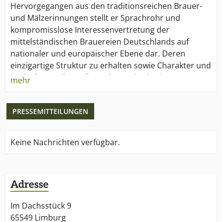
Hervorgegangen aus den traditionsreichen Brauer-
und Mälzerinnungen stellt er Sprachrohr und
kompromisslose Interessenvertretung der
mittelständischen Brauereien Deutschlands auf
nationaler und europäischer Ebene dar. Deren
einzigartige Struktur zu erhalten sowie Charakter und
Seele des traditionellen Lebensmittels Bier zu
mehr
bewahren, sind die Eckpfeiler unserer Zielsetzungen
und unseres Selbstverständnisses.
PRESSEMITTEILUNGEN
Keine Nachrichten verfügbar.
Adresse
Im Dachsstück 9
65549 Limburg