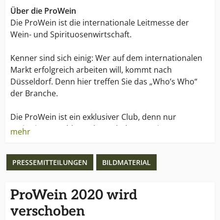
Über die ProWein
Die ProWein ist die internationale Leitmesse der
Wein- und Spirituosenwirtschaft.
Kenner sind sich einig: Wer auf dem internationalen
Markt erfolgreich arbeiten will, kommt nach
Düsseldorf. Denn hier treffen Sie das „Who’s Who“
der Branche.
Die ProWein ist ein exklusiver Club, denn nur
registrierte Fachbesucher erhalten Zutritt. Das
mehr
bedeutet: Sie treffen hier ausschließlich auf
Branchen-Profis, die etwas vom Geschäft verstehen.
PRESSEMITTEILUNGEN
BILDMATERIAL
ProWein 2020 wird
verschoben