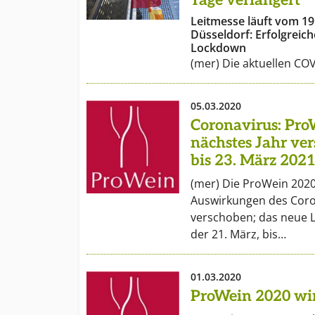
Tage verlängert
Leitmesse läuft vom 19
Düsseldorf: Erfolgreic
Lockdown
(mer) Die aktuellen CO
05.03.2020
Coronavirus: Pro
nächstes Jahr ve
bis 23. März 202
(mer) Die ProWein 202
Auswirkungen des Coro
verschoben; das neue L
der 21. März, bis…
01.03.2020
ProWein 2020 wi