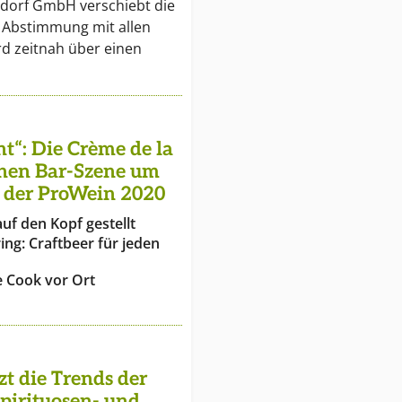
ldorf GmbH verschiebt die
 Abstimmung mit allen
rd zeitnah über einen
nt“: Die Crème de la
chen Bar-Szene um
 der ProWein 2020
auf den Kopf gestellt
ing: Craftbeer für jeden
e Cook vor Ort
t die Trends der
pirituosen- und