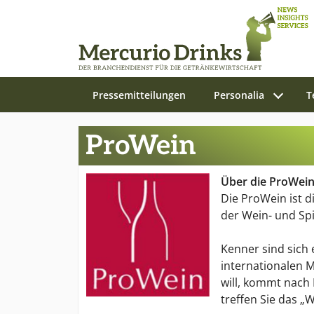
Pressemitteilungen
Personalia
T
Zum Hauptinhalt springen
ProWein
Über die ProWei
Die ProWein ist d
der Wein- und Spi
Kenner sind sich 
internationalen M
will, kommt nach 
treffen Sie das „