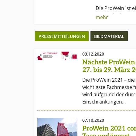
Die ProWein ist e
nur registrierte 
mehr
Zutritt. Das bedeu
ausschließlich au
PRESSEMITTEILUNGEN
BILDMATERIAL
etwas vom Geschä
03.12.2020
Nächste ProWein 
27. bis 29. März 
Die ProWein 2021 – die
wichtigste Fachmesse f
wird aufgrund der durc
Einschränkungen…
07.10.2020
ProWein 2021 cor