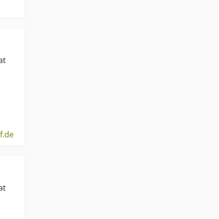
at
f.de
at