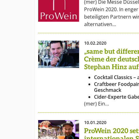
(mer) Die Messe Düsse
ProWein 2020. In enger
beteiligten Partnern wi
alternativen…
10.02.2020
„same but differe
Crème der deuts
Stephan Hinz auf
Cocktail Classics – 
Craftbeer Foodpair
Geschmack
Cider-Experte Gab
(mer) Ein…
10.01.2020
ProWein 2020 setz
internationalen S