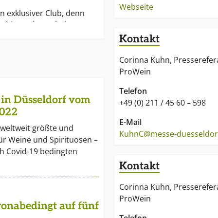
Webseite
in exklusiver Club, denn
Fachbesucher erhalten
tet: Sie treffen hier
Kontakt
f Branchen-Profis, die
ft verstehen.
Corinna Kuhn, Presserefer
ProWein
Telefon
in Düsseldorf vom
+49 (0) 211 / 45 60 – 598
2022
E-Mail
 weltweit größte und
KuhnC@messe-duesseldor
ür Weine und Spirituosen –
h Covid-19 bedingten
Kontakt
Corinna Kuhn, Presserefer
ProWein
onabedingt auf fünf