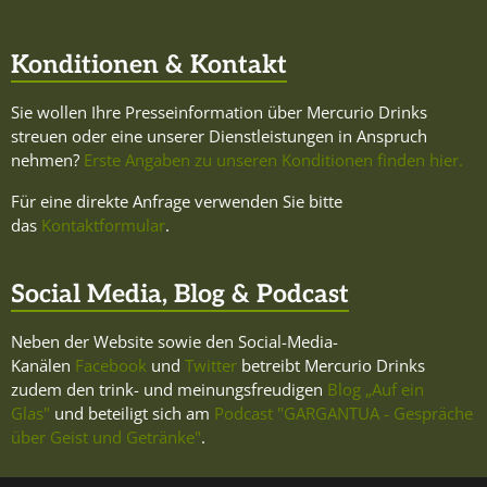
Konditionen & Kontakt
Sie wollen Ihre Presseinformation über Mercurio Drinks
streuen oder eine unserer Dienstleistungen in Anspruch
nehmen?
Erste Angaben zu unseren Konditionen finden hier.
Für eine direkte Anfrage verwenden Sie bitte
das
Kontaktformular
.
Social Media, Blog & Podcast
Neben der Website sowie den Social-Media-
Kanälen
Facebook
und
Twitter
betreibt Mercurio Drinks
zudem den trink- und meinungsfreudigen
Blog „Auf ein
Glas"
und beteiligt sich am
Podcast "GARGANTUA - Gespräche
über Geist und Getränke"
.