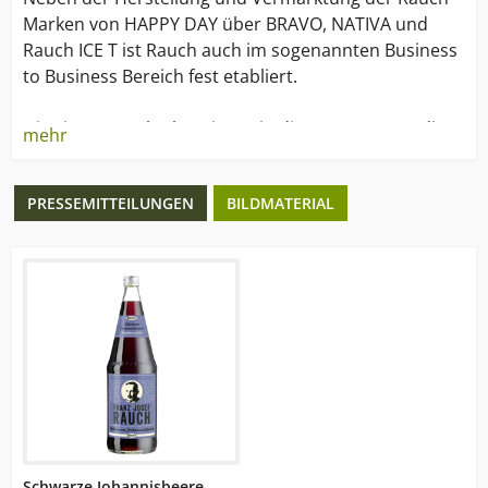
Marken von HAPPY DAY über BRAVO, NATIVA und
Rauch ICE T ist Rauch auch im sogenannten Business
to Business Bereich fest etabliert.
Die Firma Rauch übernimmt in diesem Segment die
mehr
Rolle eines Produzenten und Verkäufers für
internationale Abnehmer von Fruchtsaftkonzentraten
PRESSEMITTEILUNGEN
BILDMATERIAL
und Halbwaren.
Produziert und gehandelt wird mit verschiedensten
Produkten: sowohl mit Fruchtsaftkonzentraten,
Frucht-Aromen, die zu 100% aus dem Saft frisch
gepresster Früchte gewonnen werden, sowie Direkt-
Press-Säften und Frucht-Pürees/Frucht-Mark.
Schwarze Johannisbeere