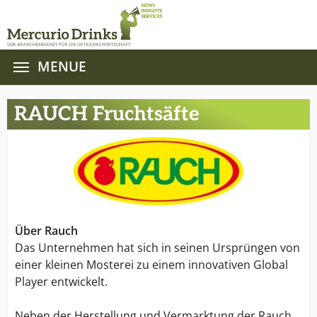
MENUE
Zum Hauptinhalt springen
RAUCH Fruchtsäfte
Über Rauch
Das Unternehmen hat sich in seinen Ursprüngen von
einer kleinen Mosterei zu einem innovativen Global
Player entwickelt.
Neben der Herstellung und Vermarktung der Rauch