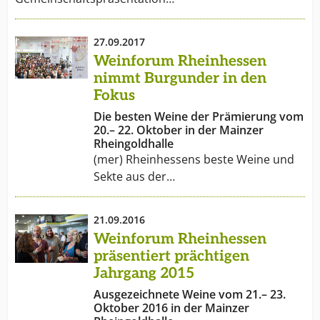
Weingüter bis zu kleinen Nebenerwerbsbetrieben
reicht das Spektrum des Weinanbaus. Da Winzer
27.09.2017
bekanntlich eigenwillige Leute sind, ist die Vielfalt der
Weinforum Rheinhessen
aus Rheinhessen stammenden Weine mindestens so
nimmt Burgunder in den
breit gefächert wie die Ansichten der Winzer darüber,
Fokus
was einen guten Wein ausmacht.
Die besten Weine der Prämierung vom
20.– 22. Oktober in der Mainzer
Rheingoldhalle
(mer) Rheinhessens beste Weine und
Sekte aus der…
21.09.2016
Weinforum Rheinhessen
präsentiert prächtigen
Jahrgang 2015
Ausgezeichnete Weine vom 21.– 23.
Oktober 2016 in der Mainzer