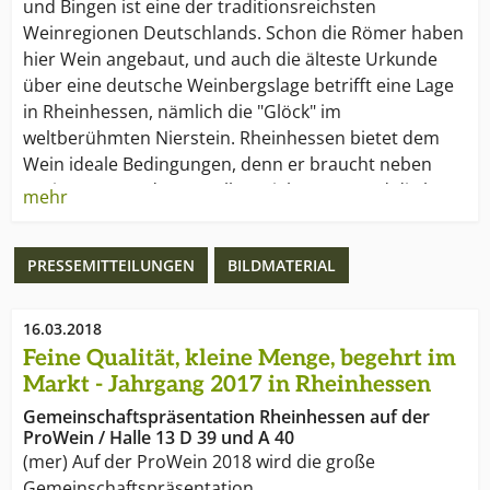
und Bingen ist eine der traditionsreichsten
Weinregionen Deutschlands. Schon die Römer haben
hier Wein angebaut, und auch die älteste Urkunde
über eine deutsche Weinbergslage betrifft eine Lage
in Rheinhessen, nämlich die "Glöck" im
weltberühmten Nierstein. Rheinhessen bietet dem
Wein ideale Bedingungen, denn er braucht neben
geeignetem Boden vor allem viel Sonne, und die hat
mehr
er hier, in Stunden pro Jahr gerechnet, mehr als
reichlich. Ein Drittel Rheinhessens ist mit Reben
PRESSEMITTEILUNGEN
BILDMATERIAL
bepflanzt: gut 26.000 Hektar, ein Viertel der gesamten
Rebfläche Deutschlands. Damit ist Rheinhessen das
größte deutsche Weinanbaugebiet.
16.03.2018
Feine Qualität, kleine Menge, begehrt im
In normalen Jahren werden von den rund 6.000
Markt - Jahrgang 2017 in Rheinhessen
rheinhessischen Winzern über zwei Millionen
Gemeinschaftspräsentation Rheinhessen auf der
Hektoliter Wein produziert. Von großen
ProWein / Halle 13 D 39 und A 40
Erzeugergemeinschaften und
(mer) Auf der ProWein 2018 wird die große
Winzergenossenschaften über renommierte
Gemeinschaftspräsentation…