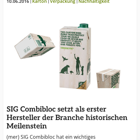
10.06.2016
Karton
Verpackung
Nachhaltigkeit
einzugehen. 2019 produzierte SIG 38 Milliarden
Packungen und erzielte einen Umsatz von 1,8
Milliarden Euro. SIG hat ein AA ESG-Rating durch
MSCI, eine Bewertung von 18,8 (geringes Risiko) durch
Sustainalytics und ein Platin CSR-Rating durch
EcoVadis. Weitere Informationen finden Sie unter
www.sig.biz
SIG Combibloc setzt als erster
Hersteller der Branche historischen
Meilenstein
(mer) SIG Combibloc hat ein wichtiges