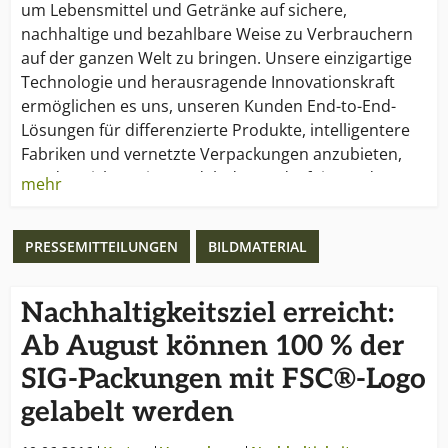
um Lebensmittel und Getränke auf sichere,
nachhaltige und bezahlbare Weise zu Verbrauchern
auf der ganzen Welt zu bringen. Unsere einzigartige
Technologie und herausragende Innovationskraft
ermöglichen es uns, unseren Kunden End-to-End-
Lösungen für differenzierte Produkte, intelligentere
Fabriken und vernetzte Verpackungen anzubieten,
um den sich stetig wandelnden Bedürfnissen der
mehr
Verbraucher gerecht zu werden. Nachhaltigkeit ist
integraler Bestandteil unserer Geschäftstätigkeit.
PRESSEMITTEILUNGEN
BILDMATERIAL
Unser Way Beyond Good verfolgt das Ziel, ein
Verpackungssystem für Lebensmittel zu schaffen, das
net-positive ist.
Nachhaltigkeitsziel erreicht:
Ab August können 100 % der
SIG wurde 1853 gegründet und hat seinen Hauptsitz
in Neuhausen, Schweiz. Die Kompetenz und
SIG-Packungen mit FSC®-Logo
Erfahrung unserer rund 5.500 Mitarbeiter weltweit
gelabelt werden
ermöglichen es uns, schnell und effektiv auf die
Bedürfnisse unserer Kunden in mehr als 60 Ländern